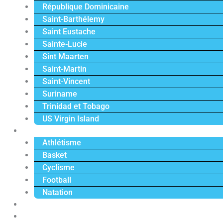
République Dominicaine
Saint-Barthélemy
Saint Eustache
Sainte-Lucie
Sint Maarten
Saint-Martin
Saint-Vincent
Suriname
Trinidad et Tobago
US Virgin Island
Sport
Athlétisme
Basket
Cyclisme
Football
Natation
Reportages
Vidéos