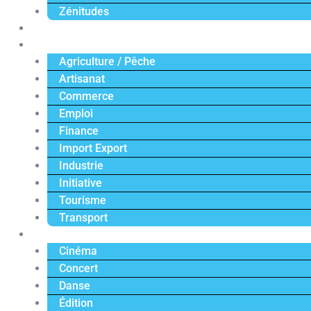
Zénitudes
Politique
Économie
Agriculture / Pêche
Artisanat
Commerce
Emploi
Finance
Import Export
Industrie
Initiative
Tourisme
Transport
Culture
Cinéma
Concert
Danse
Édition