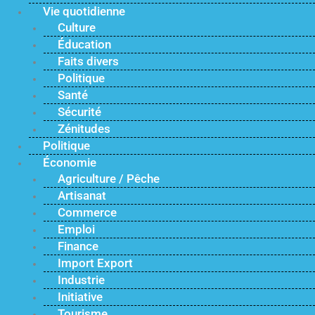
Vie quotidienne
Culture
Éducation
Faits divers
Politique
Santé
Sécurité
Zénitudes
Politique
Économie
Agriculture / Pêche
Artisanat
Commerce
Emploi
Finance
Import Export
Industrie
Initiative
Tourisme