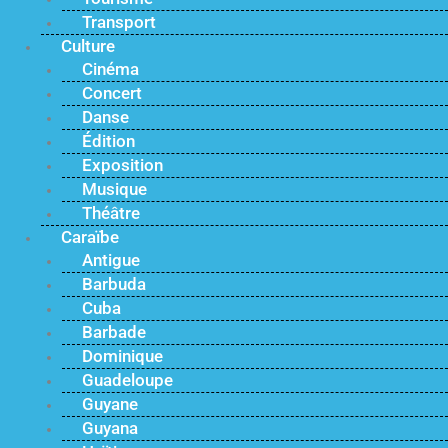
Transport
Culture
Cinéma
Concert
Danse
Édition
Exposition
Musique
Théâtre
Caraïbe
Antigue
Barbuda
Cuba
Barbade
Dominique
Guadeloupe
Guyane
Guyana