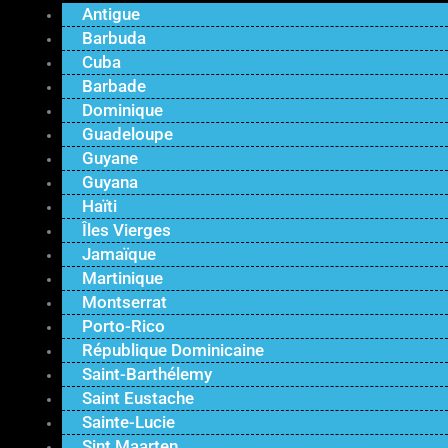
Antigue
Barbuda
Cuba
Barbade
Dominique
Guadeloupe
Guyane
Guyana
Haïti
Îles Vierges
Jamaïque
Martinique
Montserrat
Porto-Rico
République Dominicaine
Saint-Barthélemy
Saint Eustache
Sainte-Lucie
Sint Maarten