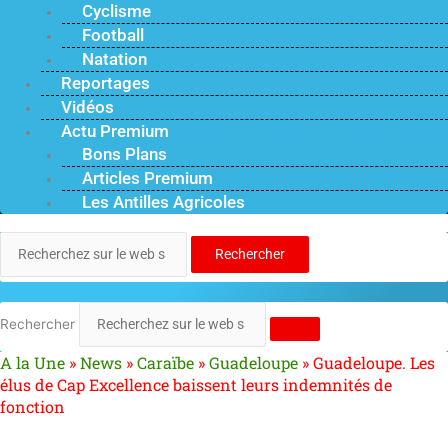
Cyclisme
Football
Natation
Reportages
Vidéos
Actu Premium
Bons Plans
Articles Premium
Les Antilles Agricoles
Rechercher
Rechercher
A la Une
»
News
»
Caraïbe
»
Guadeloupe
»
Guadeloupe. Les
élus de Cap Excellence baissent leurs indemnités de
fonction