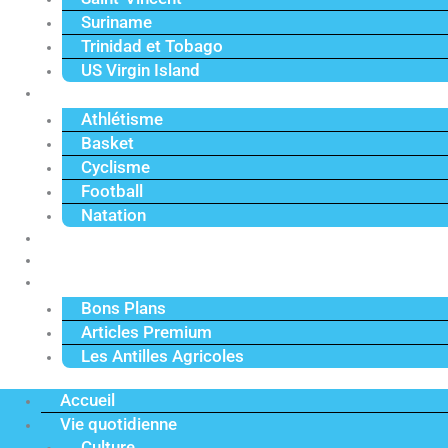
Suriname
Trinidad et Tobago
US Virgin Island
Sport
Athlétisme
Basket
Cyclisme
Football
Natation
Reportages
Vidéos
Actu Premium
Bons Plans
Articles Premium
Les Antilles Agricoles
Accueil
Vie quotidienne
Culture