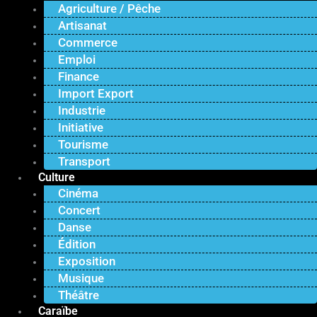
Agriculture / Pêche
Artisanat
Commerce
Emploi
Finance
Import Export
Industrie
Initiative
Tourisme
Transport
Culture
Cinéma
Concert
Danse
Édition
Exposition
Musique
Théâtre
Caraïbe