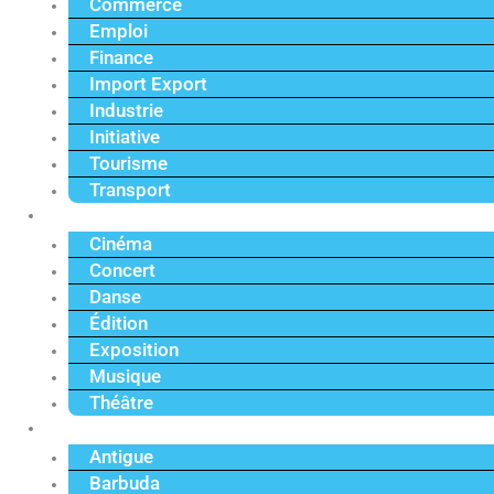
Commerce
Emploi
Finance
Import Export
Industrie
Initiative
Tourisme
Transport
Culture
Cinéma
Concert
Danse
Édition
Exposition
Musique
Théâtre
Caraïbe
Antigue
Barbuda