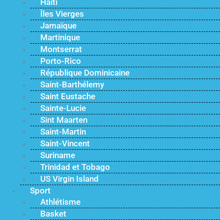
Haïti
Îles Vierges
Jamaïque
Martinique
Montserrat
Porto-Rico
République Dominicaine
Saint-Barthélemy
Saint Eustache
Sainte-Lucie
Sint Maarten
Saint-Martin
Saint-Vincent
Suriname
Trinidad et Tobago
US Virgin Island
Sport
Athlétisme
Basket