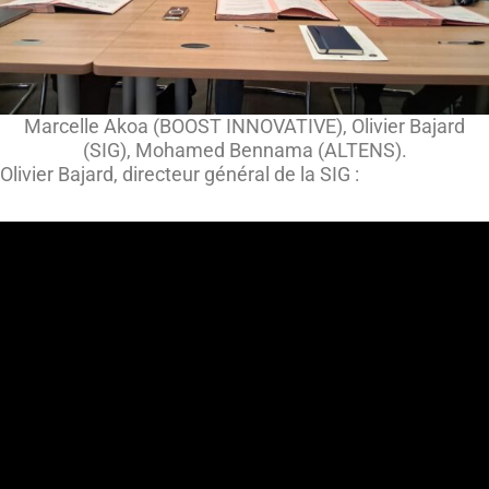
Marcelle Akoa (BOOST INNOVATIVE), Olivier Bajard
(SIG), Mohamed Bennama (ALTENS).
Olivier Bajard, directeur général de la SIG :