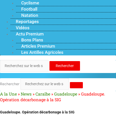
Cyclisme
Football
Natation
Reportages
Vidéos
Actu Premium
Bons Plans
Articles Premium
Les Antilles Agricoles
Rechercher
Rechercher
A la Une
»
News
»
Caraïbe
»
Guadeloupe
»
Guadeloupe.
Opération décarbonage à la SIG
Guadeloupe. Opération décarbonage à la SIG