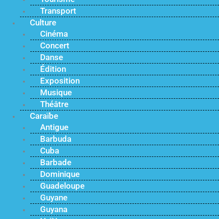
Transport
Culture
Cinéma
Concert
Danse
Édition
Exposition
Musique
Théâtre
Caraïbe
Antigue
Barbuda
Cuba
Barbade
Dominique
Guadeloupe
Guyane
Guyana