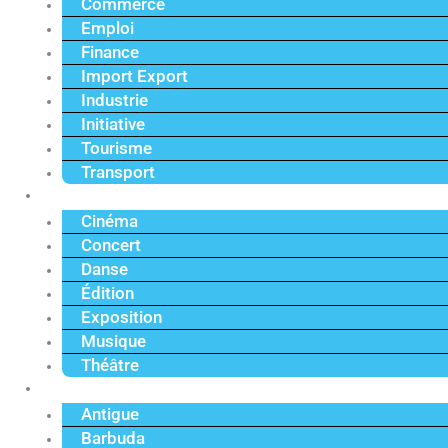
Commerce
Emploi
Finance
Import Export
Industrie
Initiative
Tourisme
Transport
Culture
Cinéma
Concert
Danse
Édition
Exposition
Musique
Théâtre
Caraïbe
Antigue
Barbuda