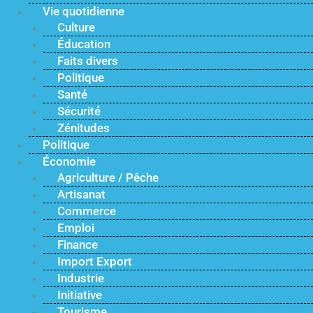
Vie quotidienne
Culture
Éducation
Faits divers
Politique
Santé
Sécurité
Zénitudes
Politique
Économie
Agriculture / Pêche
Artisanat
Commerce
Emploi
Finance
Import Export
Industrie
Initiative
Tourisme