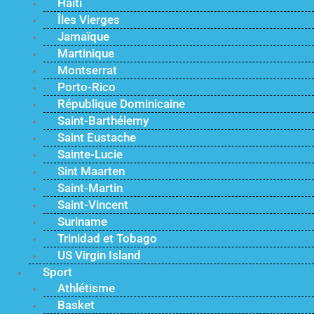
Haïti
Îles Vierges
Jamaïque
Martinique
Montserrat
Porto-Rico
République Dominicaine
Saint-Barthélemy
Saint Eustache
Sainte-Lucie
Sint Maarten
Saint-Martin
Saint-Vincent
Suriname
Trinidad et Tobago
US Virgin Island
Sport
Athlétisme
Basket