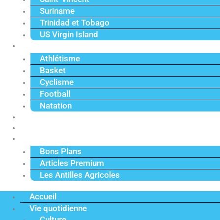
Suriname
Trinidad et Tobago
US Virgin Island
Sport
Athlétisme
Basket
Cyclisme
Football
Natation
Reportages
Vidéos
Actu Premium
Bons Plans
Articles Premium
Les Antilles Agricoles
Accueil
Vie quotidienne
Culture