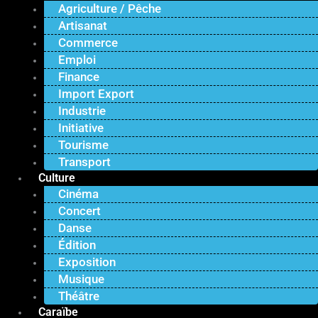
Agriculture / Pêche
Artisanat
Commerce
Emploi
Finance
Import Export
Industrie
Initiative
Tourisme
Transport
Culture
Cinéma
Concert
Danse
Édition
Exposition
Musique
Théâtre
Caraïbe