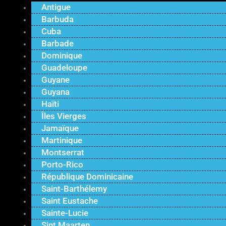
Antigue
Barbuda
Cuba
Barbade
Dominique
Guadeloupe
Guyane
Guyana
Haïti
Îles Vierges
Jamaïque
Martinique
Montserrat
Porto-Rico
République Dominicaine
Saint-Barthélemy
Saint Eustache
Sainte-Lucie
Sint Maarten