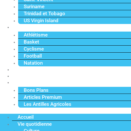
Suriname
Trinidad et Tobago
US Virgin Island
Sport
Athlétisme
Basket
Cyclisme
Football
Natation
Reportages
Vidéos
Actu Premium
Bons Plans
Articles Premium
Les Antilles Agricoles
Accueil
Vie quotidienne
Culture