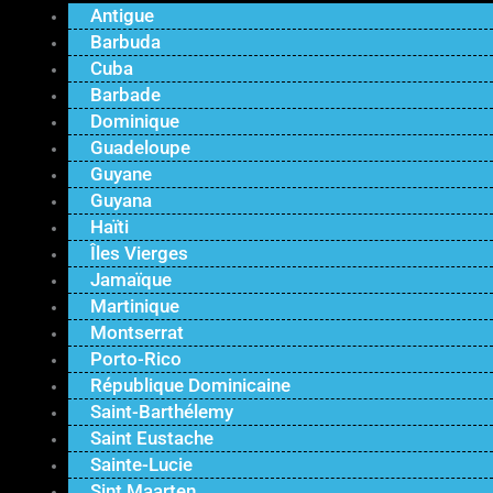
Antigue
Barbuda
Cuba
Barbade
Dominique
Guadeloupe
Guyane
Guyana
Haïti
Îles Vierges
Jamaïque
Martinique
Montserrat
Porto-Rico
République Dominicaine
Saint-Barthélemy
Saint Eustache
Sainte-Lucie
Sint Maarten