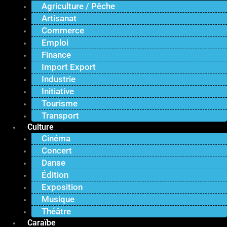
Agriculture / Pêche
Artisanat
Commerce
Emploi
Finance
Import Export
Industrie
Initiative
Tourisme
Transport
Culture
Cinéma
Concert
Danse
Édition
Exposition
Musique
Théâtre
Caraïbe