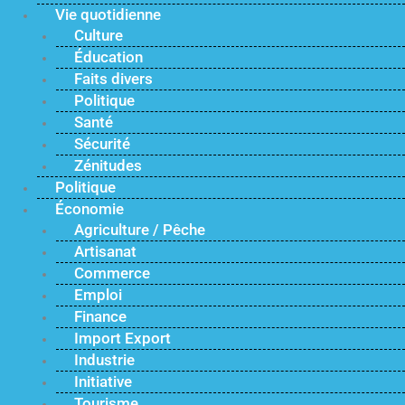
Vie quotidienne
Culture
Éducation
Faits divers
Politique
Santé
Sécurité
Zénitudes
Politique
Économie
Agriculture / Pêche
Artisanat
Commerce
Emploi
Finance
Import Export
Industrie
Initiative
Tourisme