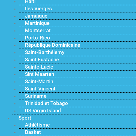
Haïti
Îles Vierges
Jamaïque
Martinique
Montserrat
Porto-Rico
République Dominicaine
Saint-Barthélemy
Saint Eustache
Sainte-Lucie
Sint Maarten
Saint-Martin
Saint-Vincent
Suriname
Trinidad et Tobago
US Virgin Island
Sport
Athlétisme
Basket