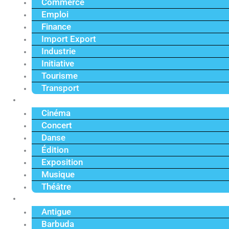
Commerce
Emploi
Finance
Import Export
Industrie
Initiative
Tourisme
Transport
Culture
Cinéma
Concert
Danse
Édition
Exposition
Musique
Théâtre
Caraïbe
Antigue
Barbuda