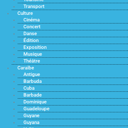
Transport
Culture
Cinéma
Concert
Danse
Édition
Exposition
Musique
Théâtre
Caraïbe
Antigue
Barbuda
Cuba
Barbade
Dominique
Guadeloupe
Guyane
Guyana