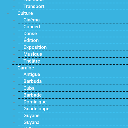
Transport
Culture
Cinéma
Concert
Danse
Édition
Exposition
Musique
Théâtre
Caraïbe
Antigue
Barbuda
Cuba
Barbade
Dominique
Guadeloupe
Guyane
Guyana