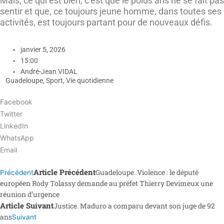
Mais, ce qui est bien, c’est que le poids ans ne se fait pas
sentir et que, ce toujours jeune homme, dans toutes ses
activités, est toujours partant pour de nouveaux défis.
janvier 5, 2026
15:00
André-Jean VIDAL
Guadeloupe
,
Sport
,
Vie quotidienne
Facebook
Twitter
LinkedIn
WhatsApp
Email
Article Précédent
Guadeloupe. Violence : le député
Précédent
européen Rody Tolassy demande au préfet Thierry Devimeux une
réunion d’urgence
Article Suivant
Justice. Maduro a comparu devant son juge de 92
ans
Suivant