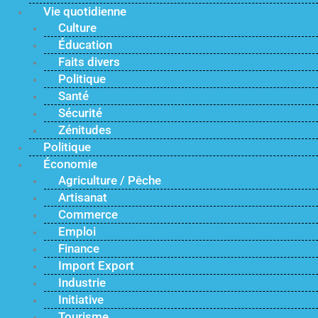
Vie quotidienne
Culture
Éducation
Faits divers
Politique
Santé
Sécurité
Zénitudes
Politique
Économie
Agriculture / Pêche
Artisanat
Commerce
Emploi
Finance
Import Export
Industrie
Initiative
Tourisme