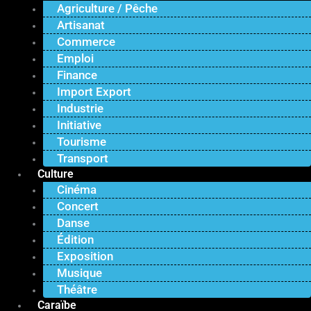
Agriculture / Pêche
Artisanat
Commerce
Emploi
Finance
Import Export
Industrie
Initiative
Tourisme
Transport
Culture
Cinéma
Concert
Danse
Édition
Exposition
Musique
Théâtre
Caraïbe