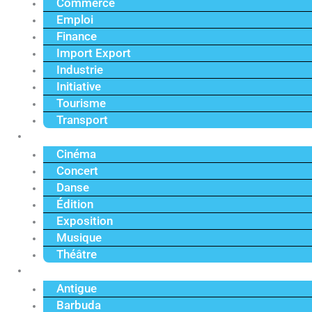
Commerce
Emploi
Finance
Import Export
Industrie
Initiative
Tourisme
Transport
Culture
Cinéma
Concert
Danse
Édition
Exposition
Musique
Théâtre
Caraïbe
Antigue
Barbuda