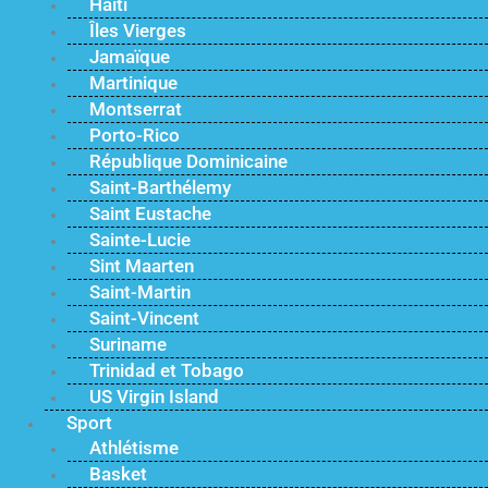
Haïti
Îles Vierges
Jamaïque
Martinique
Montserrat
Porto-Rico
République Dominicaine
Saint-Barthélemy
Saint Eustache
Sainte-Lucie
Sint Maarten
Saint-Martin
Saint-Vincent
Suriname
Trinidad et Tobago
US Virgin Island
Sport
Athlétisme
Basket