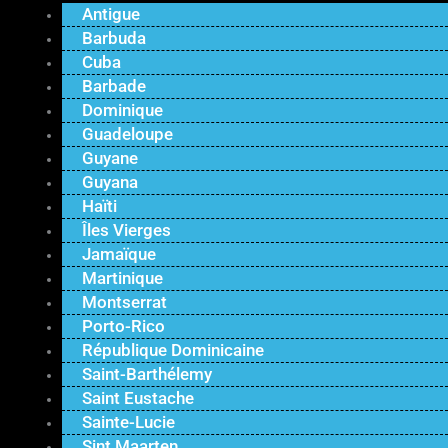
Antigue
Barbuda
Cuba
Barbade
Dominique
Guadeloupe
Guyane
Guyana
Haïti
Îles Vierges
Jamaïque
Martinique
Montserrat
Porto-Rico
République Dominicaine
Saint-Barthélemy
Saint Eustache
Sainte-Lucie
Sint Maarten