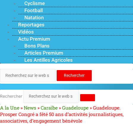
Cyclisme
Football
Natation
Reportages
Vidéos
Actu Premium
Bons Plans
Articles Premium
Les Antilles Agricoles
Rechercher
Rechercher
A la Une
»
News
»
Caraïbe
»
Guadeloupe
»
Guadeloupe.
Prosper Congré a fêté 50 ans d’activités journalistiques,
associatives, d’engagement bénévole