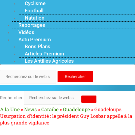
Cyclisme
Football
Natation
Reportages
Vidéos
Actu Premium
Bons Plans
Articles Premium
Les Antilles Agricoles
Rechercher
Rechercher
A la Une
»
News
»
Caraïbe
»
Guadeloupe
»
Guadeloupe.
Usurpation d’identité : le président Guy Losbar appelle à la
plus grande vigilance