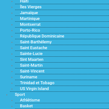
Haïti
Îles Vierges
Jamaïque
Martinique
Montserrat
Porto-Rico
République Dominicaine
Saint-Barthélemy
Saint Eustache
Sainte-Lucie
Sint Maarten
Saint-Martin
Saint-Vincent
Suriname
Trinidad et Tobago
US Virgin Island
Sport
Athlétisme
Basket