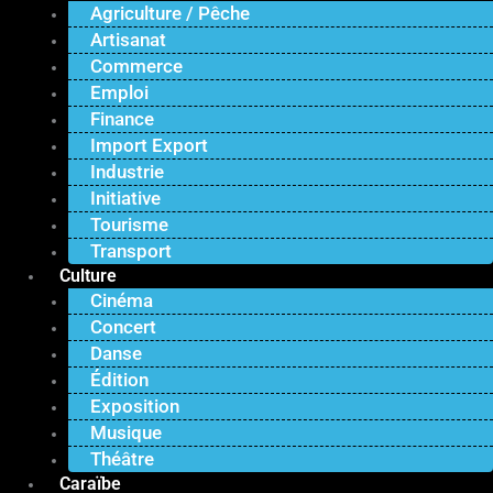
Agriculture / Pêche
Artisanat
Commerce
Emploi
Finance
Import Export
Industrie
Initiative
Tourisme
Transport
Culture
Cinéma
Concert
Danse
Édition
Exposition
Musique
Théâtre
Caraïbe