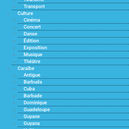
Transport
Culture
Cinéma
Concert
Danse
Édition
Exposition
Musique
Théâtre
Caraïbe
Antigue
Barbuda
Cuba
Barbade
Dominique
Guadeloupe
Guyane
Guyana