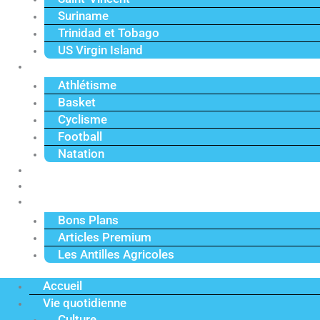
Suriname
Trinidad et Tobago
US Virgin Island
Sport
Athlétisme
Basket
Cyclisme
Football
Natation
Reportages
Vidéos
Actu Premium
Bons Plans
Articles Premium
Les Antilles Agricoles
Accueil
Vie quotidienne
Culture