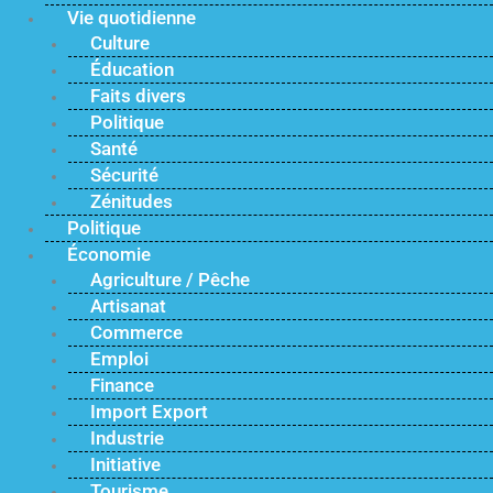
Vie quotidienne
Culture
Éducation
Faits divers
Politique
Santé
Sécurité
Zénitudes
Politique
Économie
Agriculture / Pêche
Artisanat
Commerce
Emploi
Finance
Import Export
Industrie
Initiative
Tourisme