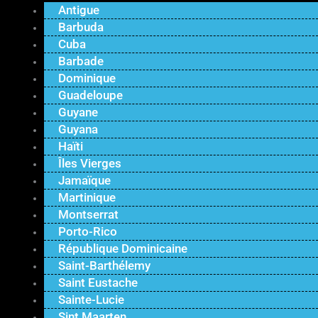
Antigue
Barbuda
Cuba
Barbade
Dominique
Guadeloupe
Guyane
Guyana
Haïti
Îles Vierges
Jamaïque
Martinique
Montserrat
Porto-Rico
République Dominicaine
Saint-Barthélemy
Saint Eustache
Sainte-Lucie
Sint Maarten