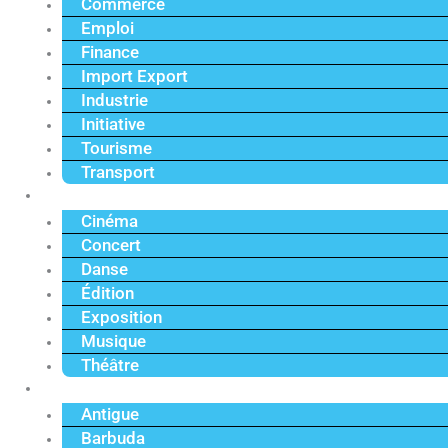
Commerce
Emploi
Finance
Import Export
Industrie
Initiative
Tourisme
Transport
Culture
Cinéma
Concert
Danse
Édition
Exposition
Musique
Théâtre
Caraïbe
Antigue
Barbuda