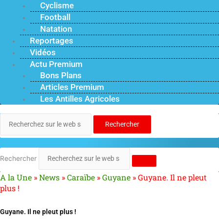
Cyclisme
Football
Natation
Reportages
Vidéos
Actu Premium
Bons Plans
Articles Premium
Les Antilles Agricoles
Rechercher
Rechercher
A la Une
»
News
»
Caraïbe
»
Guyane
»
Guyane. Il ne pleut
plus !
Guyane. Il ne pleut plus !