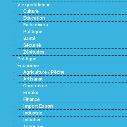
Vie quotidienne
Culture
Éducation
Faits divers
Politique
Santé
Sécurité
Zénitudes
Politique
Économie
Agriculture / Pêche
Artisanat
Commerce
Emploi
Finance
Import Export
Industrie
Initiative
Tourisme