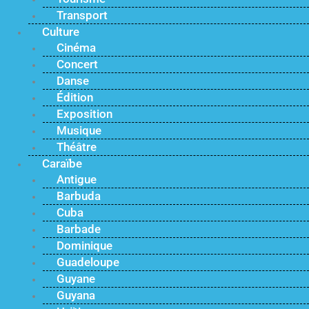
Transport
Culture
Cinéma
Concert
Danse
Édition
Exposition
Musique
Théâtre
Caraïbe
Antigue
Barbuda
Cuba
Barbade
Dominique
Guadeloupe
Guyane
Guyana