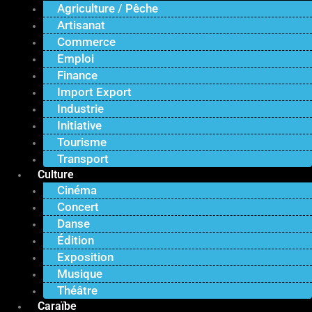
Agriculture / Pêche
Artisanat
Commerce
Emploi
Finance
Import Export
Industrie
Initiative
Tourisme
Transport
Culture
Cinéma
Concert
Danse
Édition
Exposition
Musique
Théâtre
Caraïbe