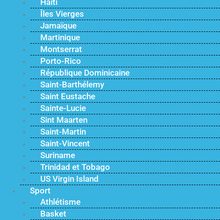
Haïti
Îles Vierges
Jamaïque
Martinique
Montserrat
Porto-Rico
République Dominicaine
Saint-Barthélemy
Saint Eustache
Sainte-Lucie
Sint Maarten
Saint-Martin
Saint-Vincent
Suriname
Trinidad et Tobago
US Virgin Island
Sport
Athlétisme
Basket