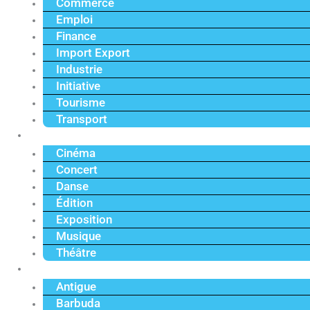
Commerce
Emploi
Finance
Import Export
Industrie
Initiative
Tourisme
Transport
Culture
Cinéma
Concert
Danse
Édition
Exposition
Musique
Théâtre
Caraïbe
Antigue
Barbuda