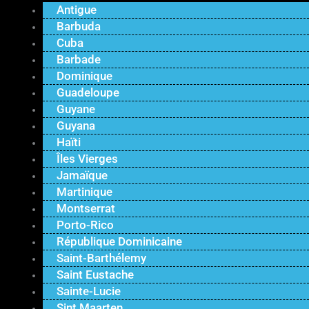
Antigue
Barbuda
Cuba
Barbade
Dominique
Guadeloupe
Guyane
Guyana
Haïti
Îles Vierges
Jamaïque
Martinique
Montserrat
Porto-Rico
République Dominicaine
Saint-Barthélemy
Saint Eustache
Sainte-Lucie
Sint Maarten