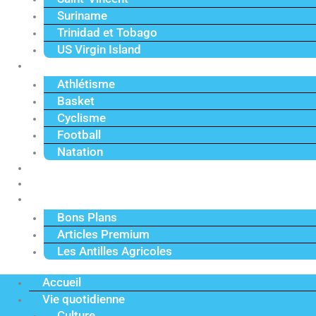
Suriname
Trinidad et Tobago
US Virgin Island
Sport
Athlétisme
Basket
Cyclisme
Football
Natation
Reportages
Vidéos
Actu Premium
Bons Plans
Articles Premium
Les Antilles Agricoles
Accueil
Vie quotidienne
Culture