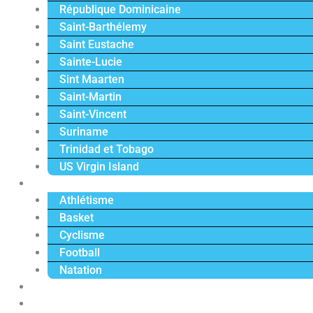
République Dominicaine
Saint-Barthélemy
Saint Eustache
Sainte-Lucie
Sint Maarten
Saint-Martin
Saint-Vincent
Suriname
Trinidad et Tobago
US Virgin Island
Sport
Athlétisme
Basket
Cyclisme
Football
Natation
Reportages
Vidéos