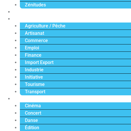
Zénitudes
Politique
Économie
Agriculture / Pêche
Artisanat
Commerce
Emploi
Finance
Import Export
Industrie
Initiative
Tourisme
Transport
Culture
Cinéma
Concert
Danse
Édition