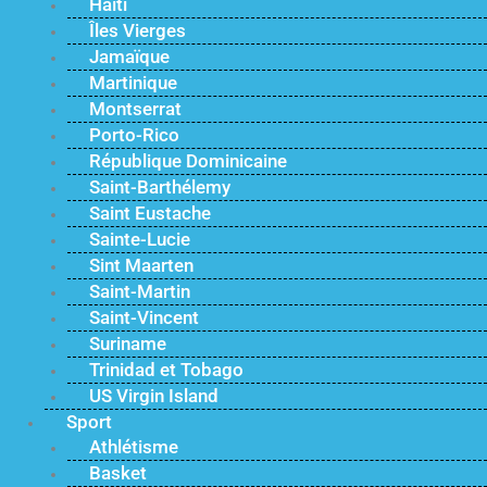
Haïti
Îles Vierges
Jamaïque
Martinique
Montserrat
Porto-Rico
République Dominicaine
Saint-Barthélemy
Saint Eustache
Sainte-Lucie
Sint Maarten
Saint-Martin
Saint-Vincent
Suriname
Trinidad et Tobago
US Virgin Island
Sport
Athlétisme
Basket