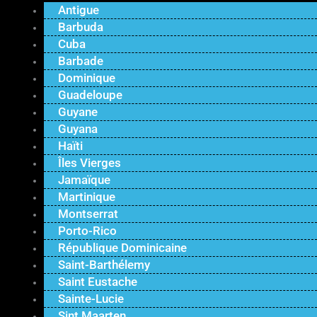
Antigue
Barbuda
Cuba
Barbade
Dominique
Guadeloupe
Guyane
Guyana
Haïti
Îles Vierges
Jamaïque
Martinique
Montserrat
Porto-Rico
République Dominicaine
Saint-Barthélemy
Saint Eustache
Sainte-Lucie
Sint Maarten