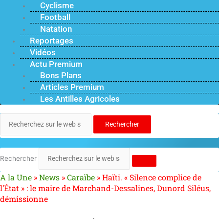
Cyclisme
Football
Natation
Reportages
Vidéos
Actu Premium
Bons Plans
Articles Premium
Les Antilles Agricoles
Rechercher
Rechercher
A la Une
»
News
»
Caraïbe
»
Haïti. « Silence complice de
l’État » : le maire de Marchand-Dessalines, Dunord Siléus,
démissionne