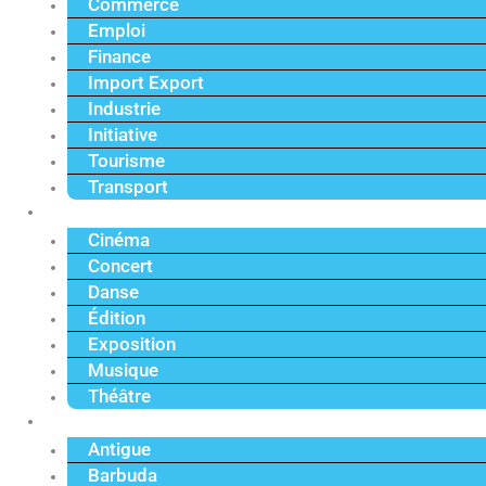
Commerce
Emploi
Finance
Import Export
Industrie
Initiative
Tourisme
Transport
Culture
Cinéma
Concert
Danse
Édition
Exposition
Musique
Théâtre
Caraïbe
Antigue
Barbuda