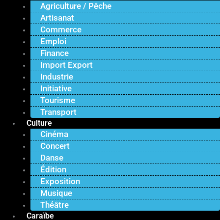
Agriculture / Pêche
Artisanat
Commerce
Emploi
Finance
Import Export
Industrie
Initiative
Tourisme
Transport
Culture
Cinéma
Concert
Danse
Édition
Exposition
Musique
Théâtre
Caraïbe