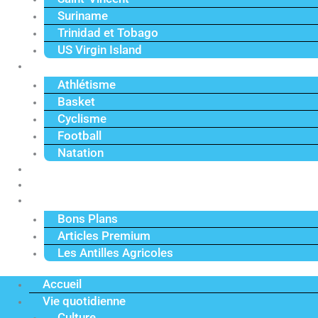
Suriname
Trinidad et Tobago
US Virgin Island
Sport
Athlétisme
Basket
Cyclisme
Football
Natation
Reportages
Vidéos
Actu Premium
Bons Plans
Articles Premium
Les Antilles Agricoles
Accueil
Vie quotidienne
Culture