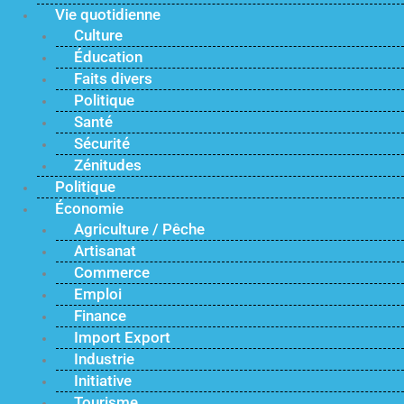
Vie quotidienne
Culture
Éducation
Faits divers
Politique
Santé
Sécurité
Zénitudes
Politique
Économie
Agriculture / Pêche
Artisanat
Commerce
Emploi
Finance
Import Export
Industrie
Initiative
Tourisme