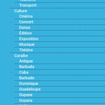
Transport
Culture
Cinéma
Concert
Danse
Édition
Exposition
Musique
Théâtre
Caraïbe
Antigue
Barbuda
Cuba
Barbade
Dominique
Guadeloupe
Guyane
Guyana