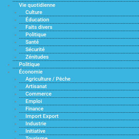
Vie quotidienne
Culture
Éducation
Faits divers
Politique
Santé
Sécurité
Zénitudes
Politique
Économie
Agriculture / Pêche
Artisanat
Commerce
Emploi
Finance
Import Export
Industrie
Initiative
Tourisme