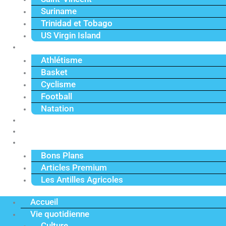
Suriname
Trinidad et Tobago
US Virgin Island
Sport
Athlétisme
Basket
Cyclisme
Football
Natation
Reportages
Vidéos
Actu Premium
Bons Plans
Articles Premium
Les Antilles Agricoles
Accueil
Vie quotidienne
Culture