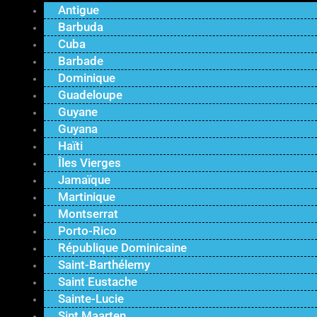
Antigue
Barbuda
Cuba
Barbade
Dominique
Guadeloupe
Guyane
Guyana
Haïti
Îles Vierges
Jamaïque
Martinique
Montserrat
Porto-Rico
République Dominicaine
Saint-Barthélemy
Saint Eustache
Sainte-Lucie
Sint Maarten