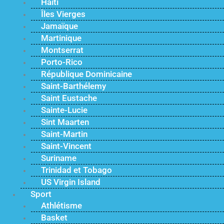
Haïti
Îles Vierges
Jamaïque
Martinique
Montserrat
Porto-Rico
République Dominicaine
Saint-Barthélemy
Saint Eustache
Sainte-Lucie
Sint Maarten
Saint-Martin
Saint-Vincent
Suriname
Trinidad et Tobago
US Virgin Island
Sport
Athlétisme
Basket