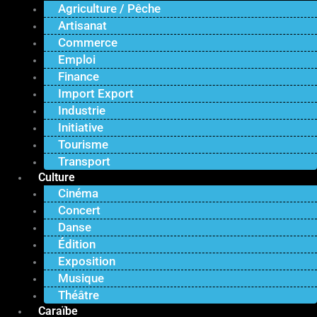
Agriculture / Pêche
Artisanat
Commerce
Emploi
Finance
Import Export
Industrie
Initiative
Tourisme
Transport
Culture
Cinéma
Concert
Danse
Édition
Exposition
Musique
Théâtre
Caraïbe