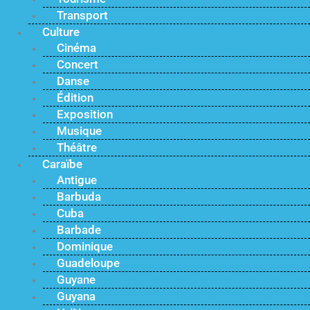
Transport
Culture
Cinéma
Concert
Danse
Édition
Exposition
Musique
Théâtre
Caraïbe
Antigue
Barbuda
Cuba
Barbade
Dominique
Guadeloupe
Guyane
Guyana