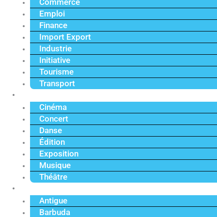
Commerce
Emploi
Finance
Import Export
Industrie
Initiative
Tourisme
Transport
Culture
Cinéma
Concert
Danse
Édition
Exposition
Musique
Théâtre
Caraïbe
Antigue
Barbuda