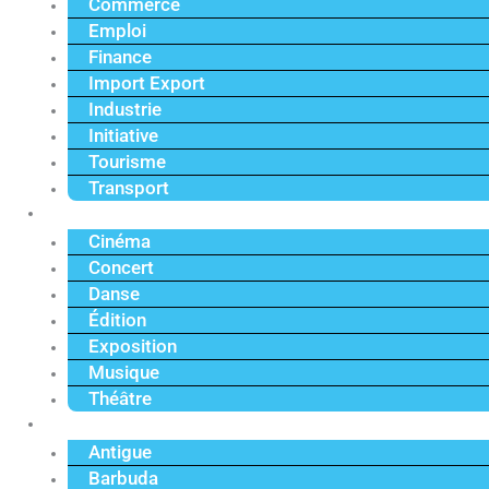
Commerce
Emploi
Finance
Import Export
Industrie
Initiative
Tourisme
Transport
Culture
Cinéma
Concert
Danse
Édition
Exposition
Musique
Théâtre
Caraïbe
Antigue
Barbuda