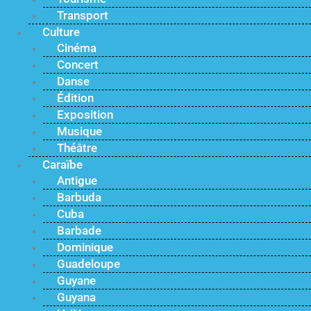
Transport
Culture
Cinéma
Concert
Danse
Édition
Exposition
Musique
Théâtre
Caraïbe
Antigue
Barbuda
Cuba
Barbade
Dominique
Guadeloupe
Guyane
Guyana