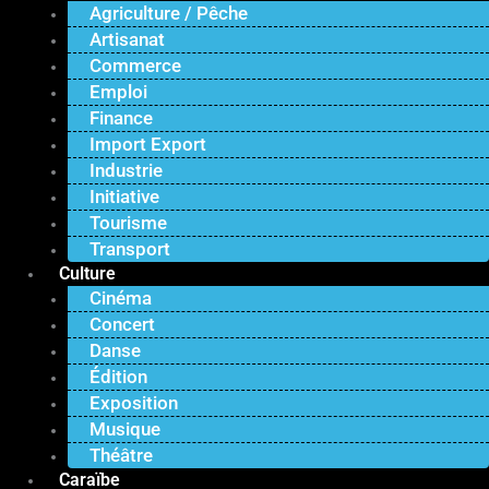
Agriculture / Pêche
Artisanat
Commerce
Emploi
Finance
Import Export
Industrie
Initiative
Tourisme
Transport
Culture
Cinéma
Concert
Danse
Édition
Exposition
Musique
Théâtre
Caraïbe