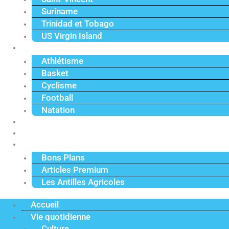
Suriname
Trinidad et Tobago
US Virgin Island
Sport
Athlétisme
Basket
Cyclisme
Football
Natation
Reportages
Vidéos
Actu Premium
Bons Plans
Articles Premium
Les Antilles Agricoles
Accueil
Vie quotidienne
Culture