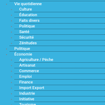
Vie quotidienne
Culture
Éducation
Faits divers
Politique
Santé
Sécurité
Zénitudes
Politique
Économie
Agriculture / Pêche
Artisanat
Commerce
Emploi
Finance
Import Export
Industrie
Initiative
Tourisme