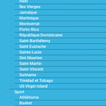
Haïti
Îles Vierges
Jamaïque
Martinique
Montserrat
Porto-Rico
République Dominicaine
Saint-Barthélemy
Saint Eustache
Sainte-Lucie
Sint Maarten
Saint-Martin
Saint-Vincent
Suriname
Trinidad et Tobago
US Virgin Island
Sport
Athlétisme
Basket