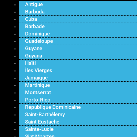
Antigue
Barbuda
Cuba
Barbade
Dominique
Guadeloupe
Guyane
Guyana
Haïti
Îles Vierges
Jamaïque
Martinique
Montserrat
Porto-Rico
République Dominicaine
Saint-Barthélemy
Saint Eustache
Sainte-Lucie
Sint Maarten