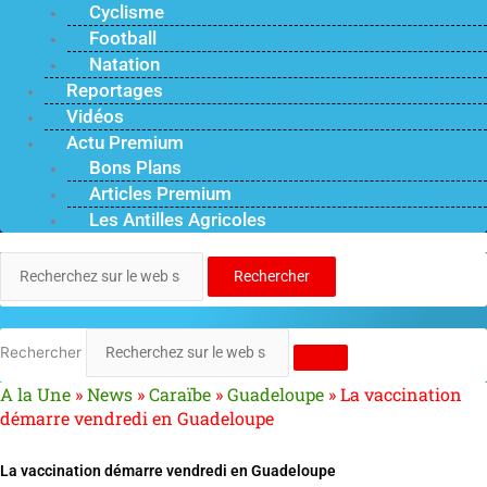
Cyclisme
Football
Natation
Reportages
Vidéos
Actu Premium
Bons Plans
Articles Premium
Les Antilles Agricoles
Rechercher
Rechercher
A la Une
»
News
»
Caraïbe
»
Guadeloupe
»
La vaccination
démarre vendredi en Guadeloupe
La vaccination démarre vendredi en Guadeloupe