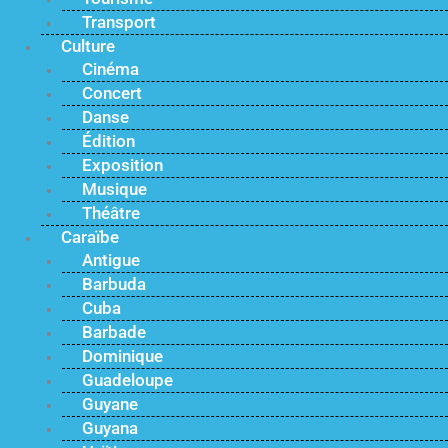
Transport
Culture
Cinéma
Concert
Danse
Édition
Exposition
Musique
Théâtre
Caraïbe
Antigue
Barbuda
Cuba
Barbade
Dominique
Guadeloupe
Guyane
Guyana