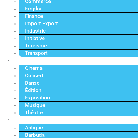
Commerce
Emploi
Finance
Import Export
Industrie
Initiative
Tourisme
Transport
Culture
Cinéma
Concert
Danse
Édition
Exposition
Musique
Théâtre
Caraïbe
Antigue
Barbuda