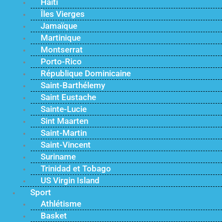
Haïti
Îles Vierges
Jamaïque
Martinique
Montserrat
Porto-Rico
République Dominicaine
Saint-Barthélemy
Saint Eustache
Sainte-Lucie
Sint Maarten
Saint-Martin
Saint-Vincent
Suriname
Trinidad et Tobago
US Virgin Island
Sport
Athlétisme
Basket