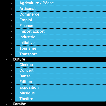
Agriculture / Pêche
Artisanat
Commerce
Emploi
Finance
Import Export
Industrie
Initiative
Tourisme
Transport
Culture
Cinéma
Concert
Danse
Édition
Exposition
Musique
Théâtre
Caraïbe