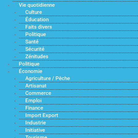
Vie quotidienne
Culture
Éducation
Faits divers
Politique
Santé
Sécurité
Zénitudes
Politique
Économie
Agriculture / Pêche
Artisanat
Commerce
Emploi
Finance
Import Export
Industrie
Initiative
Tourisme