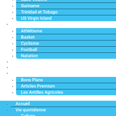
Suriname
Trinidad et Tobago
US Virgin Island
Sport
Athlétisme
Basket
Cyclisme
Football
Natation
Reportages
Vidéos
Actu Premium
Bons Plans
Articles Premium
Les Antilles Agricoles
Accueil
Vie quotidienne
Culture