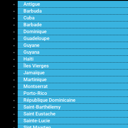
Antigue
Barbuda
Cuba
Barbade
Dominique
Guadeloupe
Guyane
Guyana
Haïti
Îles Vierges
Jamaïque
Martinique
Montserrat
Porto-Rico
République Dominicaine
Saint-Barthélemy
Saint Eustache
Sainte-Lucie
Sint Maarten