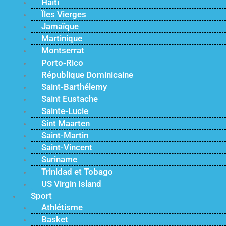
Haïti
Îles Vierges
Jamaïque
Martinique
Montserrat
Porto-Rico
République Dominicaine
Saint-Barthélemy
Saint Eustache
Sainte-Lucie
Sint Maarten
Saint-Martin
Saint-Vincent
Suriname
Trinidad et Tobago
US Virgin Island
Sport
Athlétisme
Basket