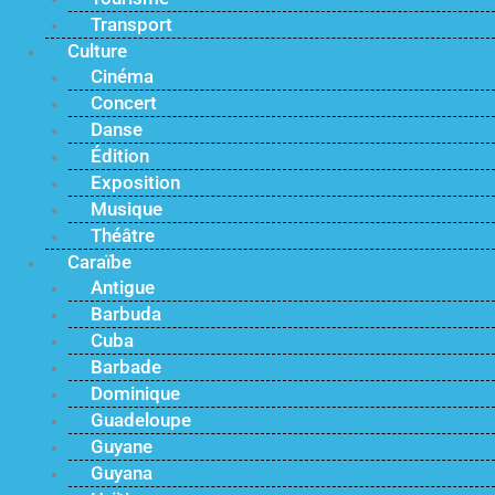
Transport
Culture
Cinéma
Concert
Danse
Édition
Exposition
Musique
Théâtre
Caraïbe
Antigue
Barbuda
Cuba
Barbade
Dominique
Guadeloupe
Guyane
Guyana