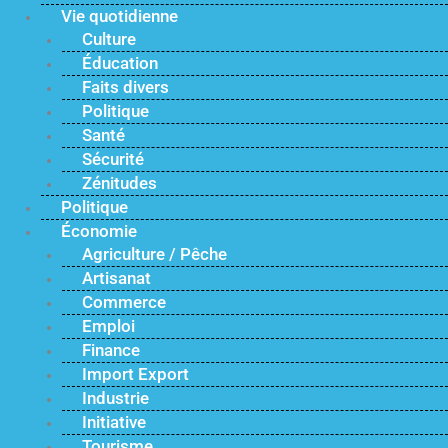
Vie quotidienne
Culture
Éducation
Faits divers
Politique
Santé
Sécurité
Zénitudes
Politique
Économie
Agriculture / Pêche
Artisanat
Commerce
Emploi
Finance
Import Export
Industrie
Initiative
Tourisme