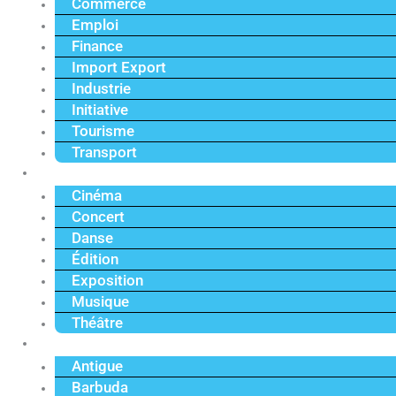
Commerce
Emploi
Finance
Import Export
Industrie
Initiative
Tourisme
Transport
Culture
Cinéma
Concert
Danse
Édition
Exposition
Musique
Théâtre
Caraïbe
Antigue
Barbuda