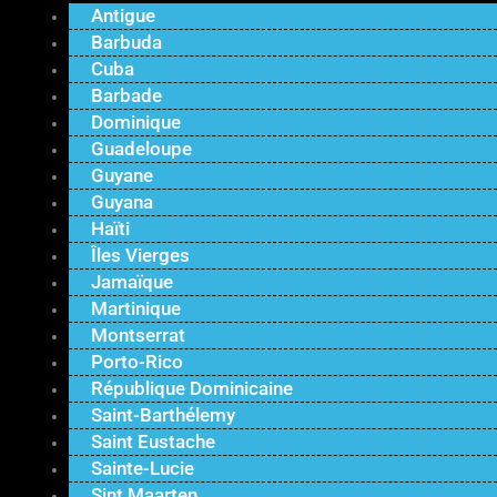
Antigue
Barbuda
Cuba
Barbade
Dominique
Guadeloupe
Guyane
Guyana
Haïti
Îles Vierges
Jamaïque
Martinique
Montserrat
Porto-Rico
République Dominicaine
Saint-Barthélemy
Saint Eustache
Sainte-Lucie
Sint Maarten