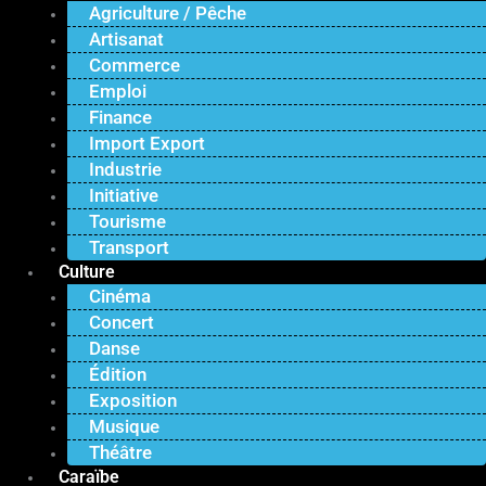
Agriculture / Pêche
Artisanat
Commerce
Emploi
Finance
Import Export
Industrie
Initiative
Tourisme
Transport
Culture
Cinéma
Concert
Danse
Édition
Exposition
Musique
Théâtre
Caraïbe