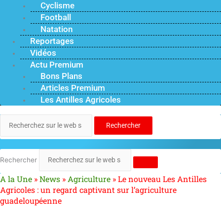
Cyclisme
Football
Natation
Reportages
Vidéos
Actu Premium
Bons Plans
Articles Premium
Les Antilles Agricoles
Rechercher
Rechercher
A la Une
»
News
»
Agriculture
»
Le nouveau Les Antilles
Agricoles : un regard captivant sur l’agriculture
guadeloupéenne