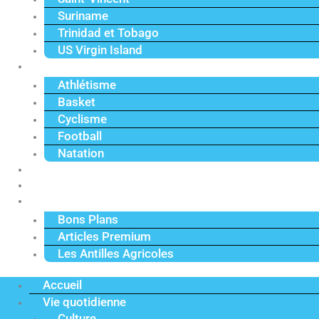
Suriname
Trinidad et Tobago
US Virgin Island
Sport
Athlétisme
Basket
Cyclisme
Football
Natation
Reportages
Vidéos
Actu Premium
Bons Plans
Articles Premium
Les Antilles Agricoles
Accueil
Vie quotidienne
Culture