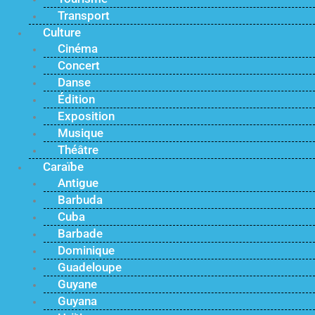
Transport
Culture
Cinéma
Concert
Danse
Édition
Exposition
Musique
Théâtre
Caraïbe
Antigue
Barbuda
Cuba
Barbade
Dominique
Guadeloupe
Guyane
Guyana