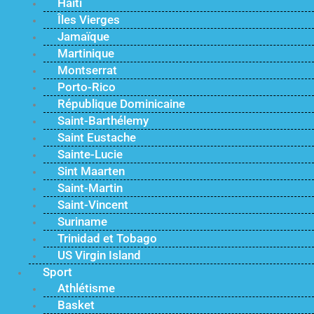
Haïti
Îles Vierges
Jamaïque
Martinique
Montserrat
Porto-Rico
République Dominicaine
Saint-Barthélemy
Saint Eustache
Sainte-Lucie
Sint Maarten
Saint-Martin
Saint-Vincent
Suriname
Trinidad et Tobago
US Virgin Island
Sport
Athlétisme
Basket