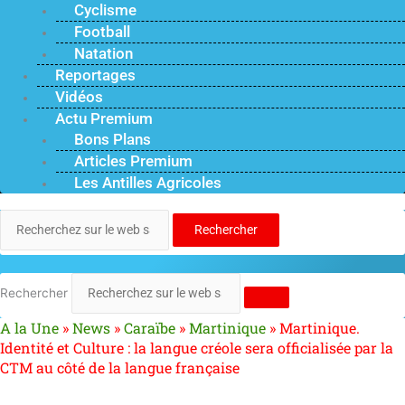
Cyclisme
Football
Natation
Reportages
Vidéos
Actu Premium
Bons Plans
Articles Premium
Les Antilles Agricoles
Rechercher
Rechercher
A la Une
»
News
»
Caraïbe
»
Martinique
»
Martinique.
Identité et Culture : la langue créole sera officialisée par la
CTM au côté de la langue française