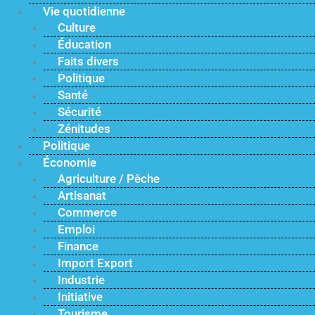
Vie quotidienne
Culture
Éducation
Faits divers
Politique
Santé
Sécurité
Zénitudes
Politique
Économie
Agriculture / Pêche
Artisanat
Commerce
Emploi
Finance
Import Export
Industrie
Initiative
Tourisme