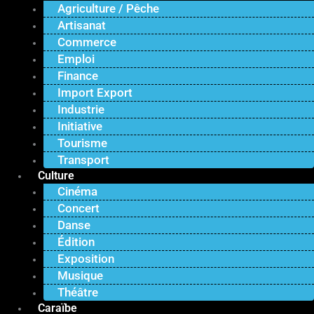
Agriculture / Pêche
Artisanat
Commerce
Emploi
Finance
Import Export
Industrie
Initiative
Tourisme
Transport
Culture
Cinéma
Concert
Danse
Édition
Exposition
Musique
Théâtre
Caraïbe