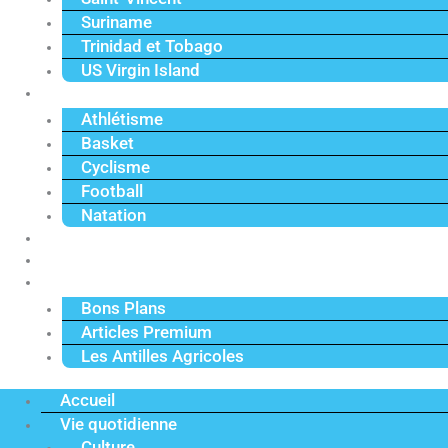
Suriname
Trinidad et Tobago
US Virgin Island
Sport
Athlétisme
Basket
Cyclisme
Football
Natation
Reportages
Vidéos
Actu Premium
Bons Plans
Articles Premium
Les Antilles Agricoles
Accueil
Vie quotidienne
Culture