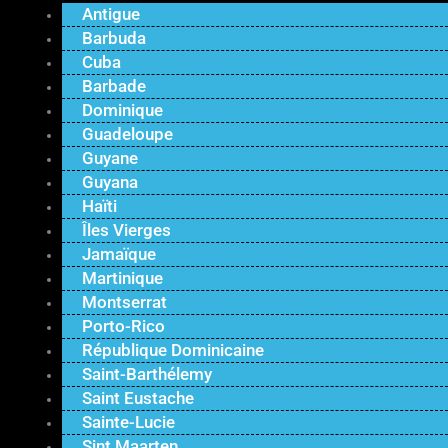
Antigue
Barbuda
Cuba
Barbade
Dominique
Guadeloupe
Guyane
Guyana
Haïti
Îles Vierges
Jamaïque
Martinique
Montserrat
Porto-Rico
République Dominicaine
Saint-Barthélemy
Saint Eustache
Sainte-Lucie
Sint Maarten