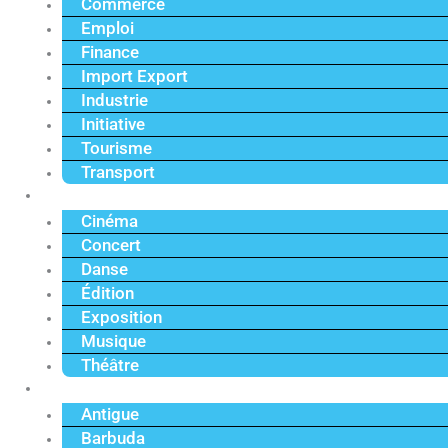
Commerce
Emploi
Finance
Import Export
Industrie
Initiative
Tourisme
Transport
Culture
Cinéma
Concert
Danse
Édition
Exposition
Musique
Théâtre
Caraïbe
Antigue
Barbuda