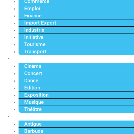
Commerce
Emploi
Finance
Import Export
Industrie
Initiative
Tourisme
Transport
Culture
Cinéma
Concert
Danse
Édition
Exposition
Musique
Théâtre
Caraïbe
Antigue
Barbuda