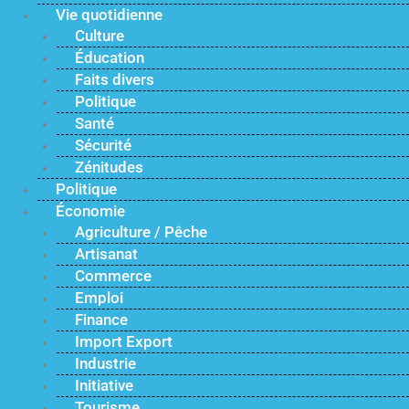
Vie quotidienne
Culture
Éducation
Faits divers
Politique
Santé
Sécurité
Zénitudes
Politique
Économie
Agriculture / Pêche
Artisanat
Commerce
Emploi
Finance
Import Export
Industrie
Initiative
Tourisme