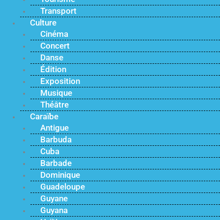
Transport
Culture
Cinéma
Concert
Danse
Édition
Exposition
Musique
Théâtre
Caraïbe
Antigue
Barbuda
Cuba
Barbade
Dominique
Guadeloupe
Guyane
Guyana