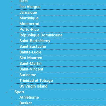
Haïti
Îles Vierges
Jamaïque
Martinique
Montserrat
Porto-Rico
République Dominicaine
Saint-Barthélemy
Saint Eustache
Sainte-Lucie
Sint Maarten
Saint-Martin
Saint-Vincent
Suriname
Trinidad et Tobago
US Virgin Island
Sport
Athlétisme
Basket