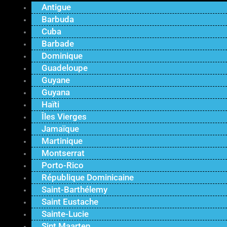
Antigue
Barbuda
Cuba
Barbade
Dominique
Guadeloupe
Guyane
Guyana
Haïti
Îles Vierges
Jamaïque
Martinique
Montserrat
Porto-Rico
République Dominicaine
Saint-Barthélemy
Saint Eustache
Sainte-Lucie
Sint Maarten