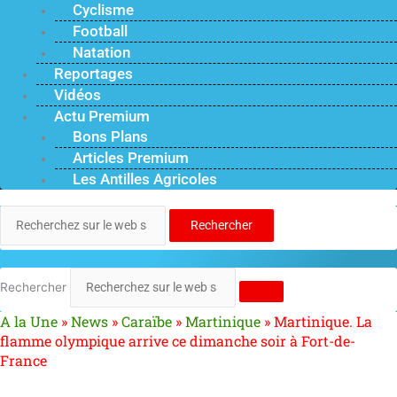
Cyclisme
Football
Natation
Reportages
Vidéos
Actu Premium
Bons Plans
Articles Premium
Les Antilles Agricoles
Rechercher
Rechercher
A la Une
»
News
»
Caraïbe
»
Martinique
»
Martinique. La
flamme olympique arrive ce dimanche soir à Fort-de-
France