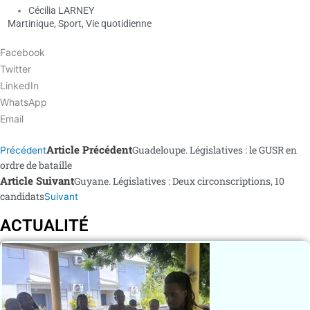
Cécilia LARNEY
Martinique
,
Sport
,
Vie quotidienne
Facebook
Twitter
LinkedIn
WhatsApp
Email
Article Précédent
Guadeloupe. Législatives : le GUSR en
Précédent
ordre de bataille
Article Suivant
Guyane. Législatives : Deux circonscriptions, 10
candidats
Suivant
ACTUALITÉ