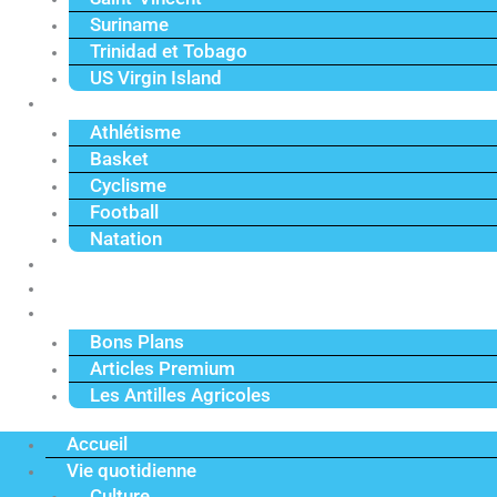
Suriname
Trinidad et Tobago
US Virgin Island
Sport
Athlétisme
Basket
Cyclisme
Football
Natation
Reportages
Vidéos
Actu Premium
Bons Plans
Articles Premium
Les Antilles Agricoles
Accueil
Vie quotidienne
Culture