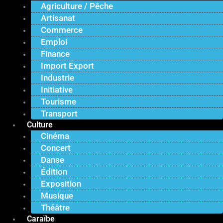
Agriculture / Pêche
Artisanat
Commerce
Emploi
Finance
Import Export
Industrie
Initiative
Tourisme
Transport
Culture
Cinéma
Concert
Danse
Édition
Exposition
Musique
Théâtre
Caraïbe