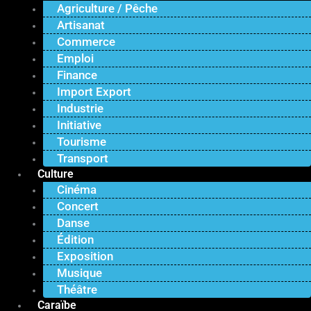
Agriculture / Pêche
Artisanat
Commerce
Emploi
Finance
Import Export
Industrie
Initiative
Tourisme
Transport
Culture
Cinéma
Concert
Danse
Édition
Exposition
Musique
Théâtre
Caraïbe