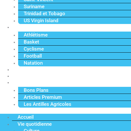
Suriname
Trinidad et Tobago
US Virgin Island
Sport
Athlétisme
Basket
Cyclisme
Football
Natation
Reportages
Vidéos
Actu Premium
Bons Plans
Articles Premium
Les Antilles Agricoles
Accueil
Vie quotidienne
Culture