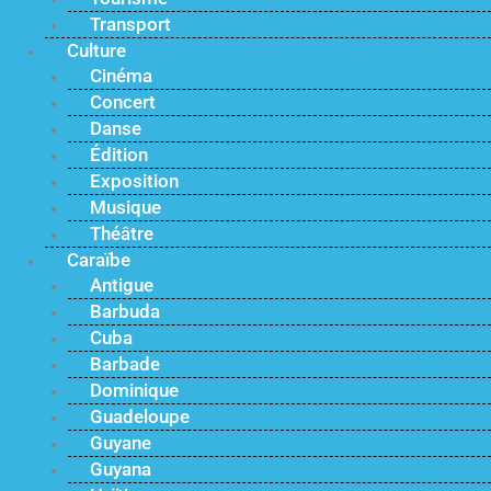
Transport
Culture
Cinéma
Concert
Danse
Édition
Exposition
Musique
Théâtre
Caraïbe
Antigue
Barbuda
Cuba
Barbade
Dominique
Guadeloupe
Guyane
Guyana