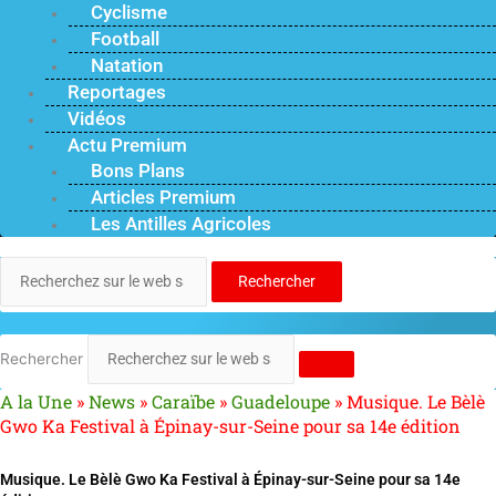
Cyclisme
Football
Natation
Reportages
Vidéos
Actu Premium
Bons Plans
Articles Premium
Les Antilles Agricoles
Rechercher
Rechercher
A la Une
»
News
»
Caraïbe
»
Guadeloupe
»
Musique. Le Bèlè
Gwo Ka Festival à Épinay-sur-Seine pour sa 14e édition
Musique. Le Bèlè Gwo Ka Festival à Épinay-sur-Seine pour sa 14e