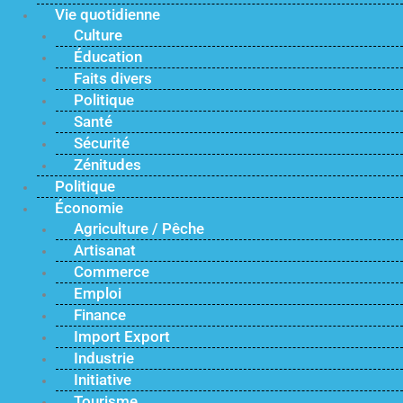
Vie quotidienne
Culture
Éducation
Faits divers
Politique
Santé
Sécurité
Zénitudes
Politique
Économie
Agriculture / Pêche
Artisanat
Commerce
Emploi
Finance
Import Export
Industrie
Initiative
Tourisme