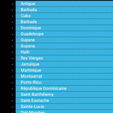
Antigue
Barbuda
Cuba
Barbade
Dominique
Guadeloupe
Guyane
Guyana
Haïti
Îles Vierges
Jamaïque
Martinique
Montserrat
Porto-Rico
République Dominicaine
Saint-Barthélemy
Saint Eustache
Sainte-Lucie
Sint Maarten