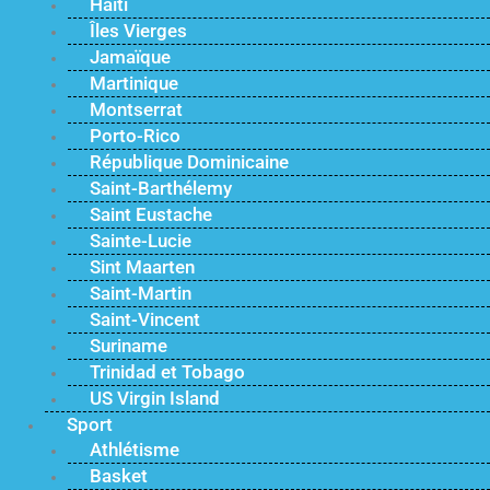
Haïti
Îles Vierges
Jamaïque
Martinique
Montserrat
Porto-Rico
République Dominicaine
Saint-Barthélemy
Saint Eustache
Sainte-Lucie
Sint Maarten
Saint-Martin
Saint-Vincent
Suriname
Trinidad et Tobago
US Virgin Island
Sport
Athlétisme
Basket