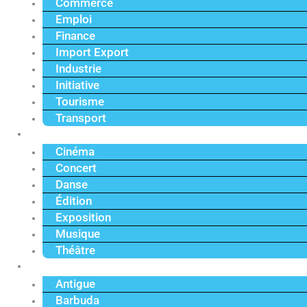
Commerce
Emploi
Finance
Import Export
Industrie
Initiative
Tourisme
Transport
Culture
Cinéma
Concert
Danse
Édition
Exposition
Musique
Théâtre
Caraïbe
Antigue
Barbuda