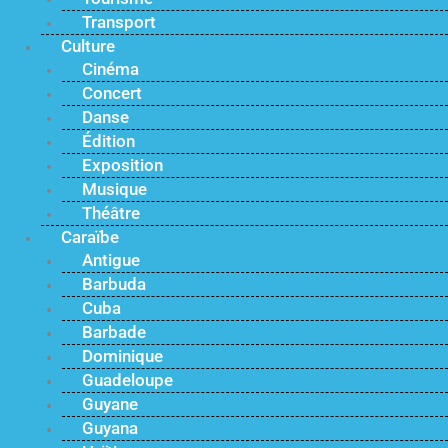
Transport
Culture
Cinéma
Concert
Danse
Édition
Exposition
Musique
Théâtre
Caraïbe
Antigue
Barbuda
Cuba
Barbade
Dominique
Guadeloupe
Guyane
Guyana