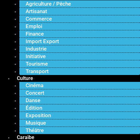
Agriculture / Pêche
Artisanat
Commerce
Emploi
Finance
Import Export
Industrie
Initiative
Tourisme
Transport
Culture
Cinéma
Concert
Danse
Édition
Exposition
Musique
Théâtre
Caraïbe