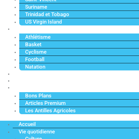
Suriname
Trinidad et Tobago
US Virgin Island
Sport
Athlétisme
Basket
Cyclisme
Football
Natation
Reportages
Vidéos
Actu Premium
Bons Plans
Articles Premium
Les Antilles Agricoles
Accueil
Vie quotidienne
Culture