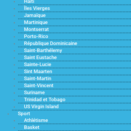
Haïti
Îles Vierges
Jamaïque
Martinique
Montserrat
Porto-Rico
République Dominicaine
Saint-Barthélemy
Saint Eustache
Sainte-Lucie
Sint Maarten
Saint-Martin
Saint-Vincent
Suriname
Trinidad et Tobago
US Virgin Island
Sport
Athlétisme
Basket