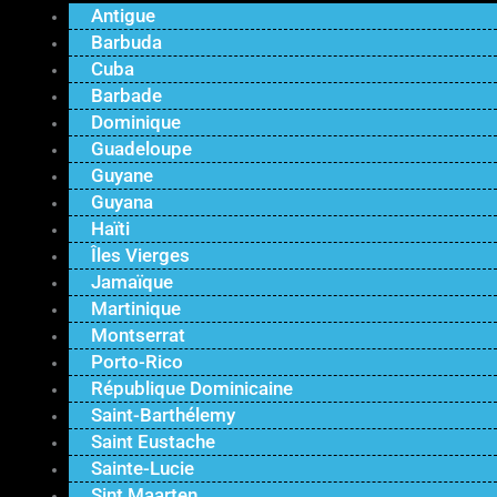
Antigue
Barbuda
Cuba
Barbade
Dominique
Guadeloupe
Guyane
Guyana
Haïti
Îles Vierges
Jamaïque
Martinique
Montserrat
Porto-Rico
République Dominicaine
Saint-Barthélemy
Saint Eustache
Sainte-Lucie
Sint Maarten