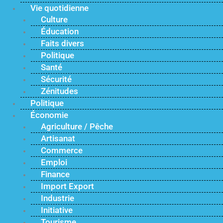
Vie quotidienne
Culture
Éducation
Faits divers
Politique
Santé
Sécurité
Zénitudes
Politique
Économie
Agriculture / Pêche
Artisanat
Commerce
Emploi
Finance
Import Export
Industrie
Initiative
Tourisme