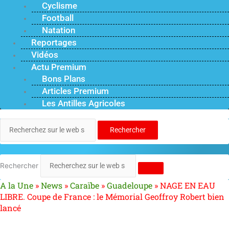
Cyclisme
Football
Natation
Reportages
Vidéos
Actu Premium
Bons Plans
Articles Premium
Les Antilles Agricoles
Rechercher
Rechercher
A la Une
»
News
»
Caraïbe
»
Guadeloupe
»
NAGE EN EAU
LIBRE. Coupe de France : le Mémorial Geoffroy Robert bien
lancé