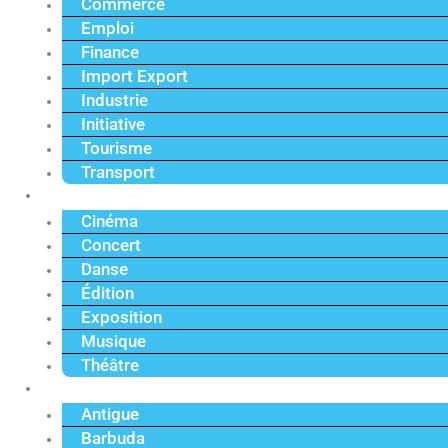
Commerce
Emploi
Finance
Import Export
Industrie
Initiative
Tourisme
Transport
Culture
Cinéma
Concert
Danse
Édition
Exposition
Musique
Théâtre
Caraïbe
Antigue
Barbuda