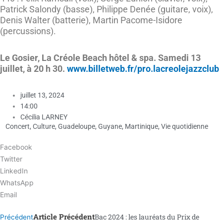
Patrick Salondy (basse), Philippe Denée (guitare, voix),
Denis Walter (batterie), Martin Pacome-Isidore
(percussions).
Le Gosier, La Créole Beach hôtel & spa. Samedi 13
juillet, à 20 h 30.
www.billetweb.fr/pro.lacreolejazzclub
juillet 13, 2024
14:00
Cécilia LARNEY
Concert
,
Culture
,
Guadeloupe
,
Guyane
,
Martinique
,
Vie quotidienne
Facebook
Twitter
LinkedIn
WhatsApp
Email
Article Précédent
Bac 2024 : les lauréats du Prix de
Précédent