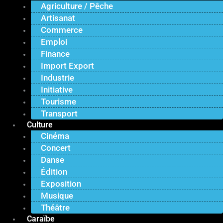
Agriculture / Pêche
Artisanat
Commerce
Emploi
Finance
Import Export
Industrie
Initiative
Tourisme
Transport
Culture
Cinéma
Concert
Danse
Édition
Exposition
Musique
Théâtre
Caraïbe