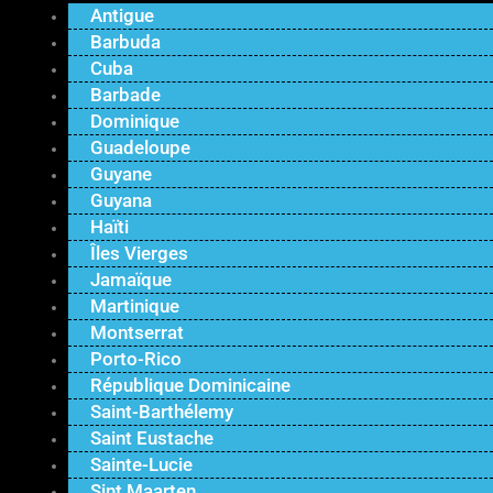
Antigue
Barbuda
Cuba
Barbade
Dominique
Guadeloupe
Guyane
Guyana
Haïti
Îles Vierges
Jamaïque
Martinique
Montserrat
Porto-Rico
République Dominicaine
Saint-Barthélemy
Saint Eustache
Sainte-Lucie
Sint Maarten