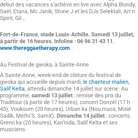
début des vacances s’achève en live avec Alpha Blondy,
Saël, Etana, Mc Janik, Stone J et les DJs Selektali, Art n
Spirit, Gil…
Fort-de-France, stade Louis-Achille. Samedi 13 juillet,
à partir de 16 heures.
Infoline
: 06 96 31 43 11.
www.thereggaetherapy.com
Au Festival de gwoka, à Sainte-Anne
À Sainte-Anne, week-end de clôture du festival de
gwoka qui accueille depuis mardi,
le chanteur malien,
Salif Keïta
, attendu dimanche 14 juillet sur scène. Au
programme,
samedi 13 juillet
: remise des prix du
Traditour (à partir de 17 heures), concert Donzèl (17 h
45), Voukoum (20 heures), Urban ka (Nou mass, Misié
Sadik, Methi’S, SamX).
Dimanche 14 juillet
: concerts
Grenn ka (20 heures), Kan’nida, Salif Keïta et ses
musiciens.