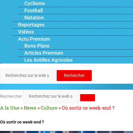
Cyclisme
Football
Natation
Reportages
Vidéos
Actu Premium
Bons Plans
Articles Premium
Les Antilles Agricoles
Rechercher
Rechercher
A la Une
»
News
»
Culture
»
Où sortir ce week-end ?
Où sortir ce week-end ?