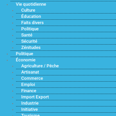
Vie quotidienne
Culture
Éducation
Faits divers
Politique
Santé
Sécurité
Zénitudes
Politique
Économie
Agriculture / Pêche
Artisanat
Commerce
Emploi
Finance
Import Export
Industrie
Initiative
Tourisme