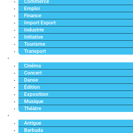
Commerce
Emploi
Finance
Import Export
Industrie
Initiative
Tourisme
Transport
Culture
Cinéma
Concert
Danse
Édition
Exposition
Musique
Théâtre
Caraïbe
Antigue
Barbuda