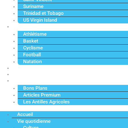
Suriname
Trinidad et Tobago
US Virgin Island
Sport
Athlétisme
Basket
Cyclisme
Football
Natation
Reportages
Vidéos
Actu Premium
Bons Plans
Articles Premium
Les Antilles Agricoles
Accueil
Vie quotidienne
Culture