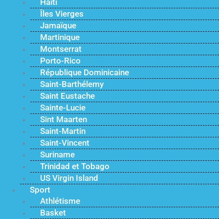
Haïti
Îles Vierges
Jamaïque
Martinique
Montserrat
Porto-Rico
République Dominicaine
Saint-Barthélemy
Saint Eustache
Sainte-Lucie
Sint Maarten
Saint-Martin
Saint-Vincent
Suriname
Trinidad et Tobago
US Virgin Island
Sport
Athlétisme
Basket