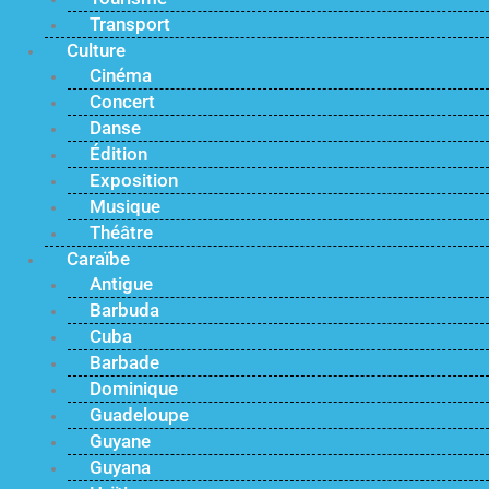
Transport
Culture
Cinéma
Concert
Danse
Édition
Exposition
Musique
Théâtre
Caraïbe
Antigue
Barbuda
Cuba
Barbade
Dominique
Guadeloupe
Guyane
Guyana