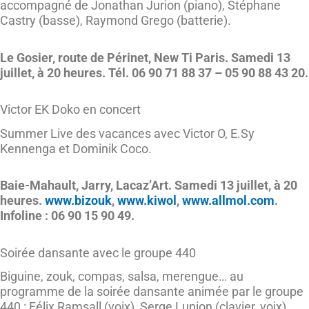
accompagné de Jonathan Jurion (piano), Stéphane
Castry (basse), Raymond Grego (batterie).
Le Gosier, route de Périnet, New Ti Paris. Samedi 13
juillet, à 20 heures. Tél. 06 90 71 88 37 – 05 90 88 43 20.
Victor EK Doko en concert
Summer Live des vacances avec Victor O, E.Sy
Kennenga et Dominik Coco.
Baie-Mahault, Jarry, Lacaz’Art. Samedi 13 juillet, à 20
heures.
www.bizouk
,
www.kiwol
,
www.allmol.com
.
Infoline : 06 90 15 90 49.
Soirée dansante avec le groupe 440
Biguine, zouk, compas, salsa, merengue… au
programme de la soirée dansante animée par le groupe
440 : Félix Ramsall (voix), Serge Lunion (clavier, voix),