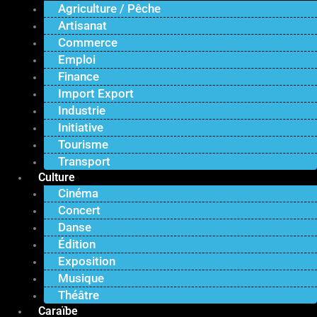
Agriculture / Pêche
Artisanat
Commerce
Emploi
Finance
Import Export
Industrie
Initiative
Tourisme
Transport
Culture
Cinéma
Concert
Danse
Édition
Exposition
Musique
Théâtre
Caraïbe