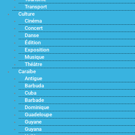
Transport
Culture
Cinéma
Concert
Danse
Édition
Exposition
Musique
Théâtre
Caraïbe
Antigue
Barbuda
Cuba
Barbade
Dominique
Guadeloupe
Guyane
Guyana