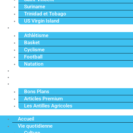
Suriname
Trinidad et Tobago
US Virgin Island
Sport
Athlétisme
Basket
Cyclisme
Football
Natation
Reportages
Vidéos
Actu Premium
Bons Plans
Articles Premium
Les Antilles Agricoles
Accueil
Vie quotidienne
Culture