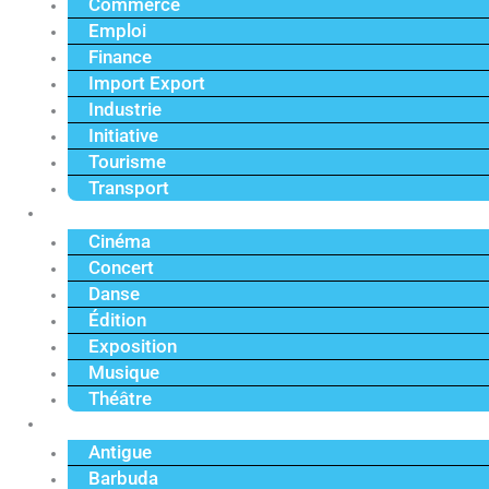
Commerce
Emploi
Finance
Import Export
Industrie
Initiative
Tourisme
Transport
Culture
Cinéma
Concert
Danse
Édition
Exposition
Musique
Théâtre
Caraïbe
Antigue
Barbuda