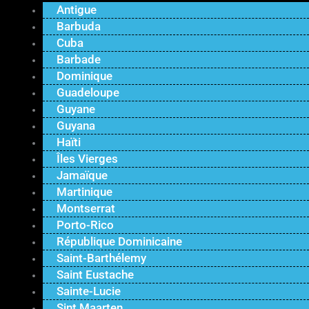
Antigue
Barbuda
Cuba
Barbade
Dominique
Guadeloupe
Guyane
Guyana
Haïti
Îles Vierges
Jamaïque
Martinique
Montserrat
Porto-Rico
République Dominicaine
Saint-Barthélemy
Saint Eustache
Sainte-Lucie
Sint Maarten