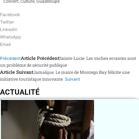
Concert
,
Culture
,
Guadeloupe
Facebook
Twitter
LinkedIn
WhatsApp
Email
Article Précédent
Sainte-Lucie. Les vaches errantes sont
Précédent
un problème de sécurité publique
Article Suivant
Jamaïque. Le maire de Montego Bay félicite une
initiative touristique innovante
Suivant
ACTUALITÉ