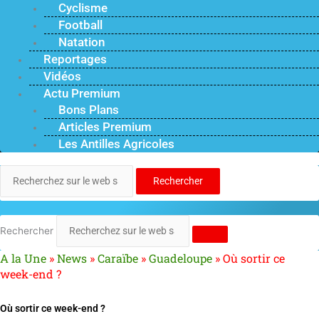
Cyclisme
Football
Natation
Reportages
Vidéos
Actu Premium
Bons Plans
Articles Premium
Les Antilles Agricoles
Rechercher
Rechercher
A la Une
»
News
»
Caraïbe
»
Guadeloupe
»
Où sortir ce
week-end ?
Où sortir ce week-end ?