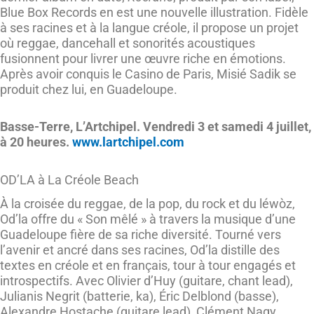
Blue Box Records en est une nouvelle illustration. Fidèle
à ses racines et à la langue créole, il propose un projet
où reggae, dancehall et sonorités acoustiques
fusionnent pour livrer une œuvre riche en émotions.
Après avoir conquis le Casino de Paris, Misié Sadik se
produit chez lui, en Guadeloupe.
Basse-Terre, L’Artchipel. Vendredi 3 et samedi 4 juillet,
à 20 heures.
www.lartchipel.com
OD’LA à La Créole Beach
À la croisée du reggae, de la pop, du rock et du léwòz,
Od’la offre du « Son mêlé » à travers la musique d’une
Guadeloupe fière de sa riche diversité. Tourné vers
l’avenir et ancré dans ses racines, Od’la distille des
textes en créole et en français, tour à tour engagés et
introspectifs. Avec Olivier d’Huy (guitare, chant lead),
Julianis Negrit (batterie, ka), Éric Delblond (basse),
Alexandre Hostache (guitare lead), Clément Nagy