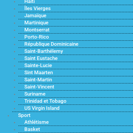
Haïti
Îles Vierges
Jamaïque
Martinique
Montserrat
Porto-Rico
République Dominicaine
Saint-Barthélemy
Saint Eustache
Sainte-Lucie
Sint Maarten
Saint-Martin
Saint-Vincent
Suriname
Trinidad et Tobago
US Virgin Island
Sport
Athlétisme
Basket