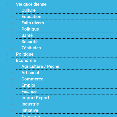
Vie quotidienne
Culture
Éducation
Faits divers
Politique
Santé
Sécurité
Zénitudes
Politique
Économie
Agriculture / Pêche
Artisanat
Commerce
Emploi
Finance
Import Export
Industrie
Initiative
Tourisme