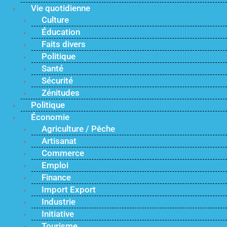
Vie quotidienne
Culture
Éducation
Faits divers
Politique
Santé
Sécurité
Zénitudes
Politique
Économie
Agriculture / Pêche
Artisanat
Commerce
Emploi
Finance
Import Export
Industrie
Initiative
Tourisme