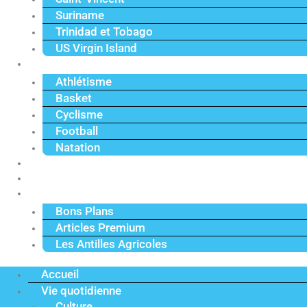
Suriname
Trinidad et Tobago
US Virgin Island
Sport
Athlétisme
Basket
Cyclisme
Football
Natation
Reportages
Vidéos
Actu Premium
Bons Plans
Articles Premium
Les Antilles Agricoles
Accueil
Vie quotidienne
Culture