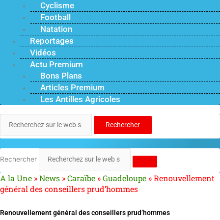
Cyclisme
Football
Natation
Reportages
Vidéos
Actu Premium
Bons Plans
Articles Premium
Les Antilles Agricoles
Rechercher
Rechercher
A la Une
»
News
»
Caraïbe
»
Guadeloupe
»
Renouvellement
général des conseillers prud’hommes
Renouvellement général des conseillers prud’hommes