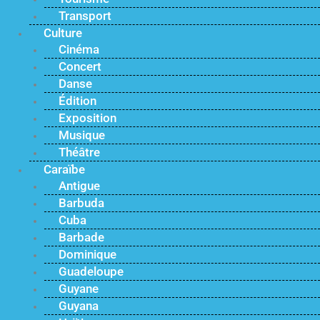
Transport
Culture
Cinéma
Concert
Danse
Édition
Exposition
Musique
Théâtre
Caraïbe
Antigue
Barbuda
Cuba
Barbade
Dominique
Guadeloupe
Guyane
Guyana