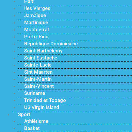
Haïti
Îles Vierges
Jamaïque
Martinique
Montserrat
Porto-Rico
République Dominicaine
Saint-Barthélemy
Saint Eustache
Sainte-Lucie
Sint Maarten
Saint-Martin
Saint-Vincent
Suriname
Trinidad et Tobago
US Virgin Island
Sport
Athlétisme
Basket