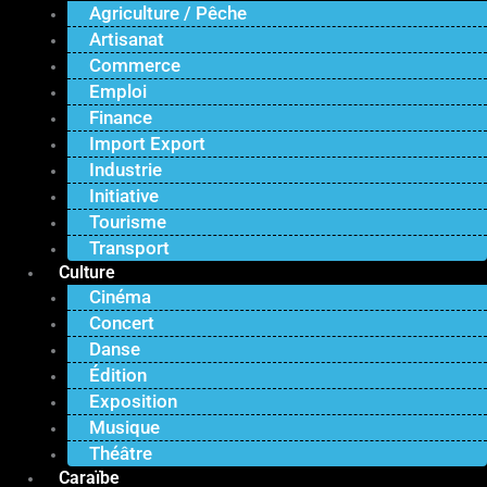
Agriculture / Pêche
Artisanat
Commerce
Emploi
Finance
Import Export
Industrie
Initiative
Tourisme
Transport
Culture
Cinéma
Concert
Danse
Édition
Exposition
Musique
Théâtre
Caraïbe