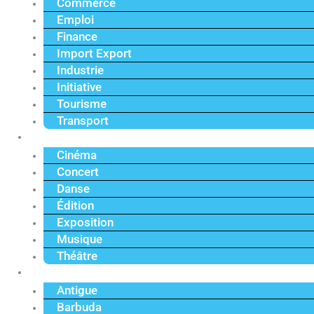
Commerce
Emploi
Finance
Import Export
Industrie
Initiative
Tourisme
Transport
Culture
Cinéma
Concert
Danse
Édition
Exposition
Musique
Théâtre
Caraïbe
Antigue
Barbuda