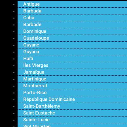
Antigue
Barbuda
Cuba
Barbade
Dominique
Guadeloupe
Guyane
Guyana
Haïti
Îles Vierges
Jamaïque
Martinique
Montserrat
Porto-Rico
République Dominicaine
Saint-Barthélemy
Saint Eustache
Sainte-Lucie
Sint Maarten