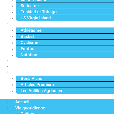
Suriname
Trinidad et Tobago
US Virgin Island
Sport
Athlétisme
Basket
Cyclisme
Football
Natation
Reportages
Vidéos
Actu Premium
Bons Plans
Articles Premium
Les Antilles Agricoles
Accueil
Vie quotidienne
Culture