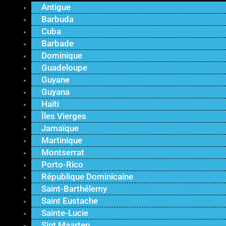
Antigue
Barbuda
Cuba
Barbade
Dominique
Guadeloupe
Guyane
Guyana
Haïti
Îles Vierges
Jamaïque
Martinique
Montserrat
Porto-Rico
République Dominicaine
Saint-Barthélemy
Saint Eustache
Sainte-Lucie
Sint Maarten