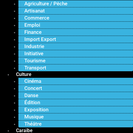
Agriculture / Pêche
Artisanat
Commerce
Emploi
Finance
Import Export
Industrie
Initiative
Tourisme
Transport
Culture
Cinéma
Concert
Danse
Édition
Exposition
Musique
Théâtre
Caraïbe