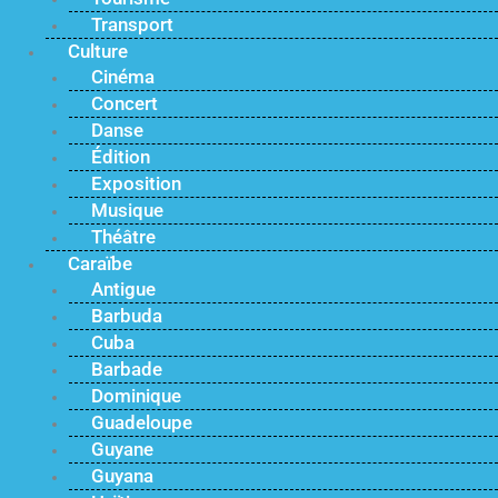
Transport
Culture
Cinéma
Concert
Danse
Édition
Exposition
Musique
Théâtre
Caraïbe
Antigue
Barbuda
Cuba
Barbade
Dominique
Guadeloupe
Guyane
Guyana