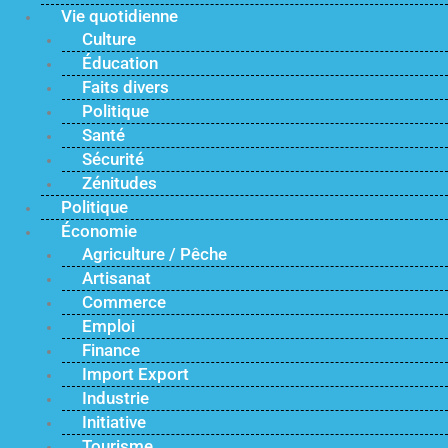
Vie quotidienne
Culture
Éducation
Faits divers
Politique
Santé
Sécurité
Zénitudes
Politique
Économie
Agriculture / Pêche
Artisanat
Commerce
Emploi
Finance
Import Export
Industrie
Initiative
Tourisme