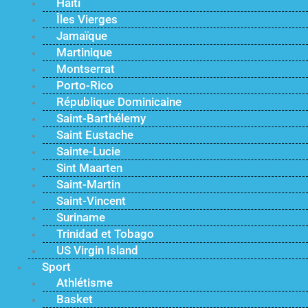
Haïti
Îles Vierges
Jamaïque
Martinique
Montserrat
Porto-Rico
République Dominicaine
Saint-Barthélemy
Saint Eustache
Sainte-Lucie
Sint Maarten
Saint-Martin
Saint-Vincent
Suriname
Trinidad et Tobago
US Virgin Island
Sport
Athlétisme
Basket