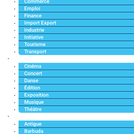
Commerce
Emploi
Finance
Import Export
Industrie
Initiative
Tourisme
Transport
Culture
Cinéma
Concert
Danse
Édition
Exposition
Musique
Théâtre
Caraïbe
Antigue
Barbuda