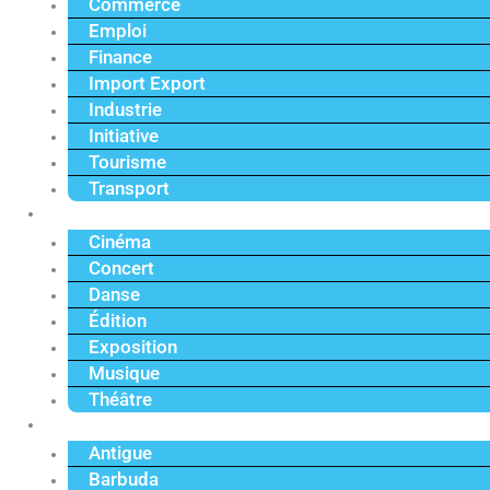
Commerce
Emploi
Finance
Import Export
Industrie
Initiative
Tourisme
Transport
Culture
Cinéma
Concert
Danse
Édition
Exposition
Musique
Théâtre
Caraïbe
Antigue
Barbuda