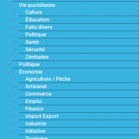
Vie quotidienne
Culture
Éducation
Faits divers
Politique
Santé
Sécurité
Zénitudes
Politique
Économie
Agriculture / Pêche
Artisanat
Commerce
Emploi
Finance
Import Export
Industrie
Initiative
Tourisme