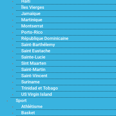
Haïti
Îles Vierges
Jamaïque
Martinique
Montserrat
Porto-Rico
République Dominicaine
Saint-Barthélemy
Saint Eustache
Sainte-Lucie
Sint Maarten
Saint-Martin
Saint-Vincent
Suriname
Trinidad et Tobago
US Virgin Island
Sport
Athlétisme
Basket