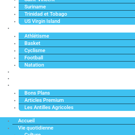
Suriname
Trinidad et Tobago
US Virgin Island
Sport
Athlétisme
Basket
Cyclisme
Football
Natation
Reportages
Vidéos
Actu Premium
Bons Plans
Articles Premium
Les Antilles Agricoles
Accueil
Vie quotidienne
Culture