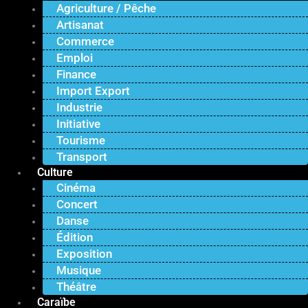
Agriculture / Pêche
Artisanat
Commerce
Emploi
Finance
Import Export
Industrie
Initiative
Tourisme
Transport
Culture
Cinéma
Concert
Danse
Édition
Exposition
Musique
Théâtre
Caraïbe