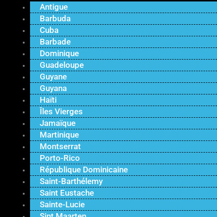
Antigue
Barbuda
Cuba
Barbade
Dominique
Guadeloupe
Guyane
Guyana
Haïti
Îles Vierges
Jamaïque
Martinique
Montserrat
Porto-Rico
République Dominicaine
Saint-Barthélemy
Saint Eustache
Sainte-Lucie
Sint Maarten