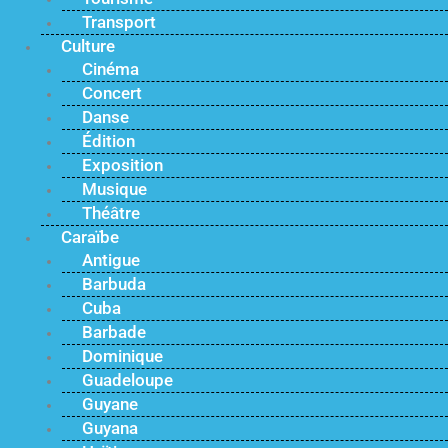
Transport
Culture
Cinéma
Concert
Danse
Édition
Exposition
Musique
Théâtre
Caraïbe
Antigue
Barbuda
Cuba
Barbade
Dominique
Guadeloupe
Guyane
Guyana