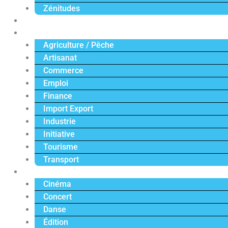
Zénitudes
Politique
Économie
Agriculture / Pêche
Artisanat
Commerce
Emploi
Finance
Import Export
Industrie
Initiative
Tourisme
Transport
Culture
Cinéma
Concert
Danse
Édition