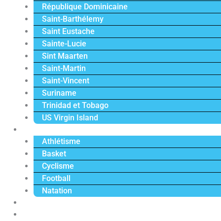
République Dominicaine
Saint-Barthélemy
Saint Eustache
Sainte-Lucie
Sint Maarten
Saint-Martin
Saint-Vincent
Suriname
Trinidad et Tobago
US Virgin Island
Sport
Athlétisme
Basket
Cyclisme
Football
Natation
Reportages
Vidéos