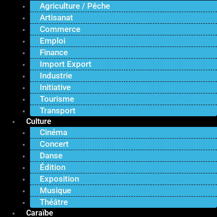
Agriculture / Pêche
Artisanat
Commerce
Emploi
Finance
Import Export
Industrie
Initiative
Tourisme
Transport
Culture
Cinéma
Concert
Danse
Édition
Exposition
Musique
Théâtre
Caraïbe