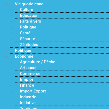
Vie quotidienne
Culture
Éducation
Faits divers
Politique
Santé
Sécurité
Zénitudes
Politique
Économie
Agriculture / Pêche
Artisanat
Commerce
Emploi
Finance
Import Export
Industrie
Initiative
Tourisme