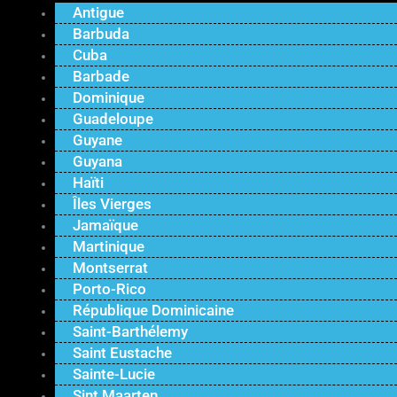
Antigue
Barbuda
Cuba
Barbade
Dominique
Guadeloupe
Guyane
Guyana
Haïti
Îles Vierges
Jamaïque
Martinique
Montserrat
Porto-Rico
République Dominicaine
Saint-Barthélemy
Saint Eustache
Sainte-Lucie
Sint Maarten