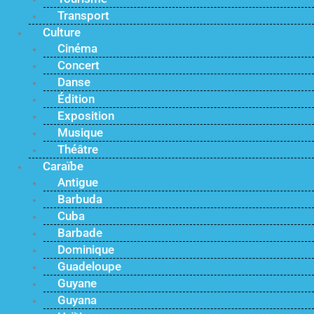
Transport
Culture
Cinéma
Concert
Danse
Édition
Exposition
Musique
Théâtre
Caraïbe
Antigue
Barbuda
Cuba
Barbade
Dominique
Guadeloupe
Guyane
Guyana