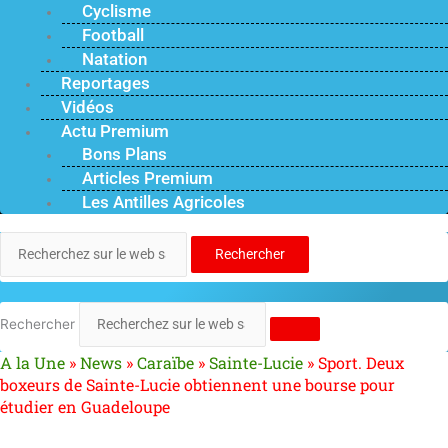
Cyclisme
Football
Natation
Reportages
Vidéos
Actu Premium
Bons Plans
Articles Premium
Les Antilles Agricoles
Rechercher
Rechercher
A la Une
»
News
»
Caraïbe
»
Sainte-Lucie
»
Sport. Deux
boxeurs de Sainte-Lucie obtiennent une bourse pour
étudier en Guadeloupe