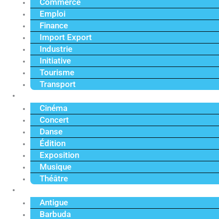
Commerce
Emploi
Finance
Import Export
Industrie
Initiative
Tourisme
Transport
Culture
Cinéma
Concert
Danse
Édition
Exposition
Musique
Théâtre
Caraïbe
Antigue
Barbuda