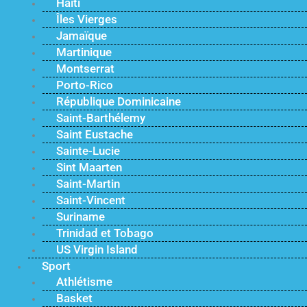
Haïti
Îles Vierges
Jamaïque
Martinique
Montserrat
Porto-Rico
République Dominicaine
Saint-Barthélemy
Saint Eustache
Sainte-Lucie
Sint Maarten
Saint-Martin
Saint-Vincent
Suriname
Trinidad et Tobago
US Virgin Island
Sport
Athlétisme
Basket