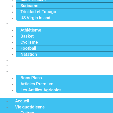
Suriname
Trinidad et Tobago
US Virgin Island
Sport
Athlétisme
Basket
Cyclisme
Football
Natation
Reportages
Vidéos
Actu Premium
Bons Plans
Articles Premium
Les Antilles Agricoles
Accueil
Vie quotidienne
Culture