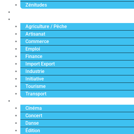
Zénitudes
Politique
Économie
Agriculture / Pêche
Artisanat
Commerce
Emploi
Finance
Import Export
Industrie
Initiative
Tourisme
Transport
Culture
Cinéma
Concert
Danse
Édition