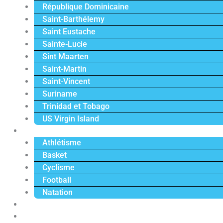
République Dominicaine
Saint-Barthélemy
Saint Eustache
Sainte-Lucie
Sint Maarten
Saint-Martin
Saint-Vincent
Suriname
Trinidad et Tobago
US Virgin Island
Sport
Athlétisme
Basket
Cyclisme
Football
Natation
Reportages
Vidéos