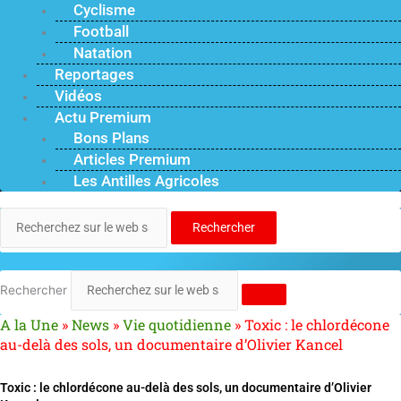
Cyclisme
Football
Natation
Reportages
Vidéos
Actu Premium
Bons Plans
Articles Premium
Les Antilles Agricoles
Rechercher
Rechercher
A la Une
»
News
»
Vie quotidienne
»
Toxic : le chlordécone
au-delà des sols, un documentaire d’Olivier Kancel
Toxic : le chlordécone au-delà des sols, un documentaire d’Olivier