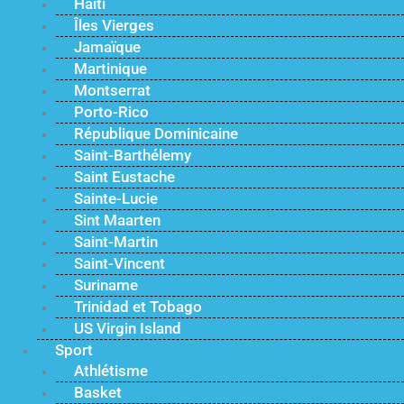
Haïti
Îles Vierges
Jamaïque
Martinique
Montserrat
Porto-Rico
République Dominicaine
Saint-Barthélemy
Saint Eustache
Sainte-Lucie
Sint Maarten
Saint-Martin
Saint-Vincent
Suriname
Trinidad et Tobago
US Virgin Island
Sport
Athlétisme
Basket