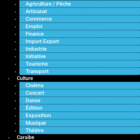
Agriculture / Pêche
Artisanat
Commerce
Emploi
Finance
Import Export
Industrie
Initiative
Tourisme
Transport
Culture
Cinéma
Concert
Danse
Édition
Exposition
Musique
Théâtre
Caraïbe