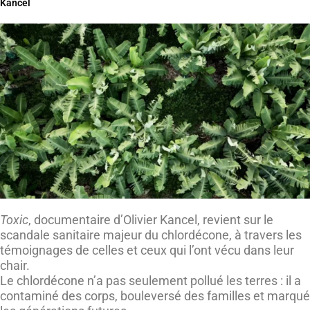
Kancel
Toxic
, documentaire d’Olivier Kancel, revient sur le
scandale sanitaire majeur du chlordécone, à travers les
témoignages de celles et ceux qui l’ont vécu dans leur
chair.
Le chlordécone n’a pas seulement pollué les terres : il a
contaminé des corps, bouleversé des familles et marqué