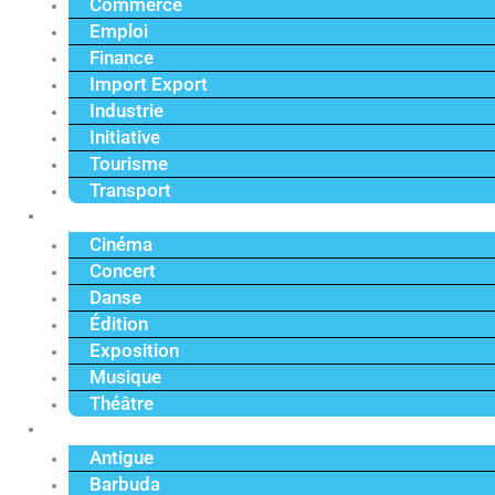
Commerce
Emploi
Finance
Import Export
Industrie
Initiative
Tourisme
Transport
Culture
Cinéma
Concert
Danse
Édition
Exposition
Musique
Théâtre
Caraïbe
Antigue
Barbuda