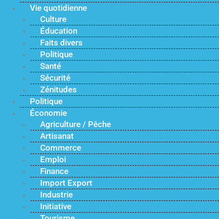
Vie quotidienne
Culture
Éducation
Faits divers
Politique
Santé
Sécurité
Zénitudes
Politique
Économie
Agriculture / Pêche
Artisanat
Commerce
Emploi
Finance
Import Export
Industrie
Initiative
Tourisme