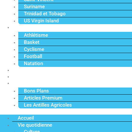
Suriname
Trinidad et Tobago
US Virgin Island
Sport
Athlétisme
Basket
Cyclisme
Football
Natation
Reportages
Vidéos
Actu Premium
Bons Plans
Articles Premium
Les Antilles Agricoles
Accueil
Vie quotidienne
Culture