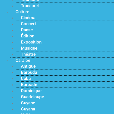
Transport
Culture
Cinéma
Concert
Danse
Édition
Exposition
Musique
Théâtre
Caraïbe
Antigue
Barbuda
Cuba
Barbade
Dominique
Guadeloupe
Guyane
Guyana