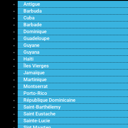
Antigue
Barbuda
Cuba
Barbade
Dominique
Guadeloupe
Guyane
Guyana
Haïti
Îles Vierges
Jamaïque
Martinique
Montserrat
Porto-Rico
République Dominicaine
Saint-Barthélemy
Saint Eustache
Sainte-Lucie
Sint Maarten