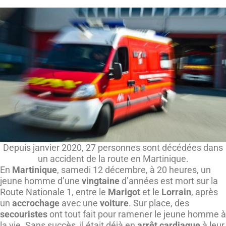
Depuis janvier 2020, 27 personnes sont décédées dans
un accident de la route en Martinique.
En
Martinique
, samedi 12 décembre, à 20 heures, un
jeune homme d’une
vingtaine
d’années est mort sur la
Route Nationale 1, entre le
Marigot
et le
Lorrain
, après
un
accrochage
avec une
voiture
. Sur place, des
secouristes
ont tout fait pour ramener le jeune homme à
la vie. Sans succès, il était déjà en
arrêt cardiaque
à leur