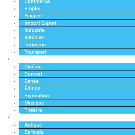
Commerce
Emploi
Finance
Import Export
Industrie
Initiative
Tourisme
Transport
Culture
Cinéma
Concert
Danse
Édition
Exposition
Musique
Théâtre
Caraïbe
Antigue
Barbuda