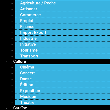
Agriculture / Pêche
Artisanat
Commerce
Emploi
Finance
Import Export
Industrie
Initiative
Tourisme
Transport
Culture
Cinéma
Concert
Danse
Édition
Exposition
Musique
Théâtre
Caraïbe