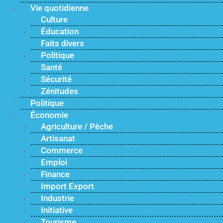
Vie quotidienne
Culture
Éducation
Faits divers
Politique
Santé
Sécurité
Zénitudes
Politique
Économie
Agriculture / Pêche
Artisanat
Commerce
Emploi
Finance
Import Export
Industrie
Initiative
Tourisme