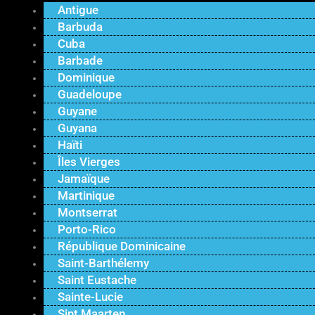
Antigue
Barbuda
Cuba
Barbade
Dominique
Guadeloupe
Guyane
Guyana
Haïti
Îles Vierges
Jamaïque
Martinique
Montserrat
Porto-Rico
République Dominicaine
Saint-Barthélemy
Saint Eustache
Sainte-Lucie
Sint Maarten