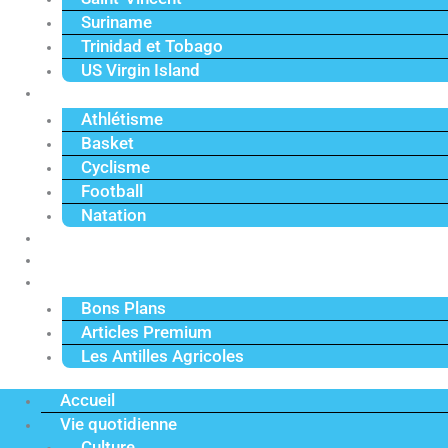
Suriname
Trinidad et Tobago
US Virgin Island
Sport
Athlétisme
Basket
Cyclisme
Football
Natation
Reportages
Vidéos
Actu Premium
Bons Plans
Articles Premium
Les Antilles Agricoles
Accueil
Vie quotidienne
Culture