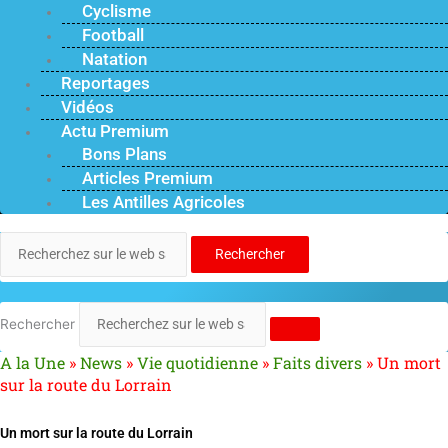
Cyclisme
Football
Natation
Reportages
Vidéos
Actu Premium
Bons Plans
Articles Premium
Les Antilles Agricoles
Rechercher
Rechercher
A la Une
»
News
»
Vie quotidienne
»
Faits divers
»
Un mort
sur la route du Lorrain
Un mort sur la route du Lorrain