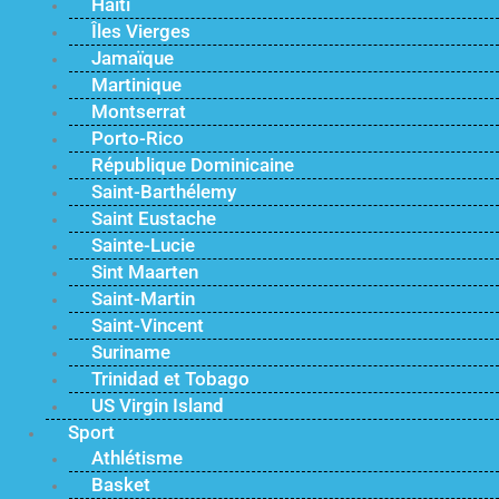
Haïti
Îles Vierges
Jamaïque
Martinique
Montserrat
Porto-Rico
République Dominicaine
Saint-Barthélemy
Saint Eustache
Sainte-Lucie
Sint Maarten
Saint-Martin
Saint-Vincent
Suriname
Trinidad et Tobago
US Virgin Island
Sport
Athlétisme
Basket