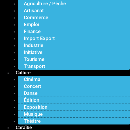
Agriculture / Pêche
Artisanat
Commerce
Emploi
Finance
Import Export
Industrie
Initiative
Tourisme
Transport
Culture
Cinéma
Concert
Danse
Édition
Exposition
Musique
Théâtre
Caraïbe