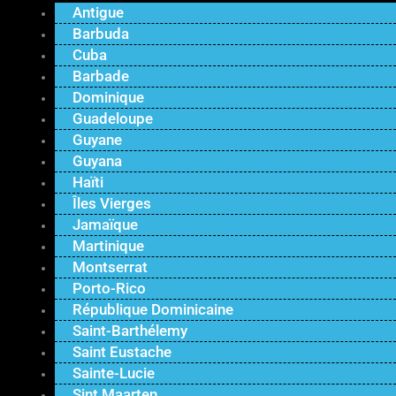
Antigue
Barbuda
Cuba
Barbade
Dominique
Guadeloupe
Guyane
Guyana
Haïti
Îles Vierges
Jamaïque
Martinique
Montserrat
Porto-Rico
République Dominicaine
Saint-Barthélemy
Saint Eustache
Sainte-Lucie
Sint Maarten