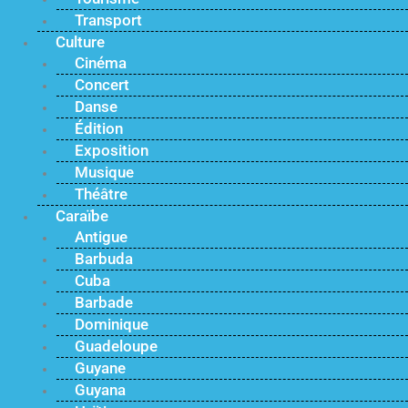
Transport
Culture
Cinéma
Concert
Danse
Édition
Exposition
Musique
Théâtre
Caraïbe
Antigue
Barbuda
Cuba
Barbade
Dominique
Guadeloupe
Guyane
Guyana