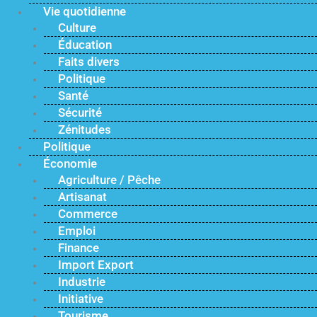
Vie quotidienne
Culture
Éducation
Faits divers
Politique
Santé
Sécurité
Zénitudes
Politique
Économie
Agriculture / Pêche
Artisanat
Commerce
Emploi
Finance
Import Export
Industrie
Initiative
Tourisme