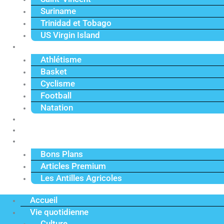
Suriname
Trinidad et Tobago
US Virgin Island
Sport
Athlétisme
Basket
Cyclisme
Football
Natation
Reportages
Vidéos
Actu Premium
Bons Plans
Articles Premium
Les Antilles Agricoles
Accueil
Vie quotidienne
Culture