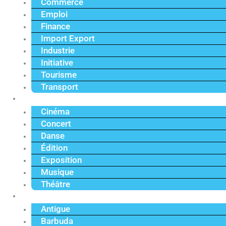
Commerce
Emploi
Finance
Import Export
Industrie
Initiative
Tourisme
Transport
Culture
Cinéma
Concert
Danse
Édition
Exposition
Musique
Théâtre
Caraïbe
Antigue
Barbuda