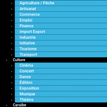
Agriculture / Pêche
Artisanat
Commerce
Emploi
Finance
Import Export
Industrie
Initiative
Tourisme
Transport
Culture
Cinéma
Concert
Danse
Édition
Exposition
Musique
Théâtre
Caraïbe