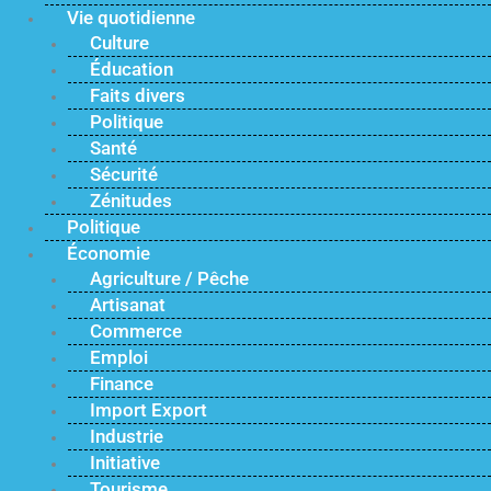
Vie quotidienne
Culture
Éducation
Faits divers
Politique
Santé
Sécurité
Zénitudes
Politique
Économie
Agriculture / Pêche
Artisanat
Commerce
Emploi
Finance
Import Export
Industrie
Initiative
Tourisme