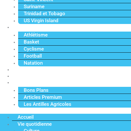
Suriname
Trinidad et Tobago
US Virgin Island
Sport
Athlétisme
Basket
Cyclisme
Football
Natation
Reportages
Vidéos
Actu Premium
Bons Plans
Articles Premium
Les Antilles Agricoles
Accueil
Vie quotidienne
Culture