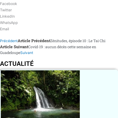
Facebook
Twitter
LinkedIn
WhatsApp
Email
Article Précédent
Zénitudes, épisode 10 : Le Tai Chi
Précédent
Article Suivant
Covid-19 : aucun décès cette semaine en
Guadeloupe
Suivant
ACTUALITÉ