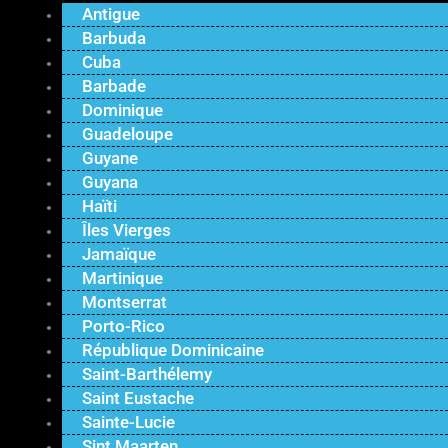
Antigue
Barbuda
Cuba
Barbade
Dominique
Guadeloupe
Guyane
Guyana
Haïti
Îles Vierges
Jamaïque
Martinique
Montserrat
Porto-Rico
République Dominicaine
Saint-Barthélemy
Saint Eustache
Sainte-Lucie
Sint Maarten