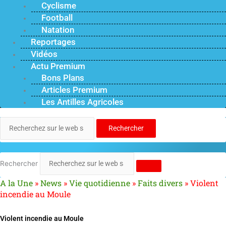
Cyclisme
Football
Natation
Reportages
Vidéos
Actu Premium
Bons Plans
Articles Premium
Les Antilles Agricoles
Rechercher
Rechercher
A la Une
»
News
»
Vie quotidienne
»
Faits divers
»
Violent
incendie au Moule
Violent incendie au Moule