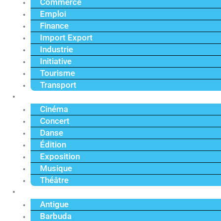
Commerce
Emploi
Finance
Import Export
Industrie
Initiative
Tourisme
Transport
Culture
Cinéma
Concert
Danse
Édition
Exposition
Musique
Théâtre
Caraïbe
Antigue
Barbuda