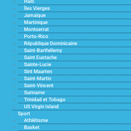
Haïti
Îles Vierges
Jamaïque
Martinique
Montserrat
Porto-Rico
République Dominicaine
Saint-Barthélemy
Saint Eustache
Sainte-Lucie
Sint Maarten
Saint-Martin
Saint-Vincent
Suriname
Trinidad et Tobago
US Virgin Island
Sport
Athlétisme
Basket