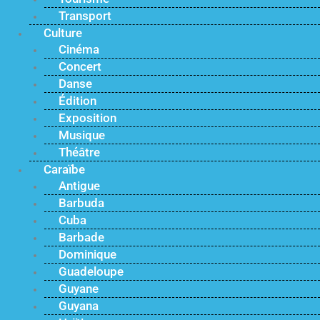
Transport
Culture
Cinéma
Concert
Danse
Édition
Exposition
Musique
Théâtre
Caraïbe
Antigue
Barbuda
Cuba
Barbade
Dominique
Guadeloupe
Guyane
Guyana