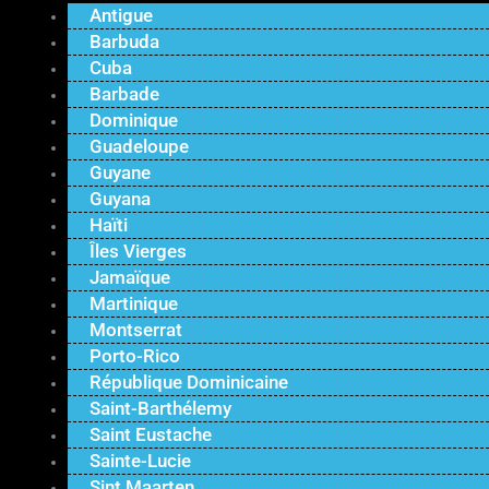
Antigue
Barbuda
Cuba
Barbade
Dominique
Guadeloupe
Guyane
Guyana
Haïti
Îles Vierges
Jamaïque
Martinique
Montserrat
Porto-Rico
République Dominicaine
Saint-Barthélemy
Saint Eustache
Sainte-Lucie
Sint Maarten