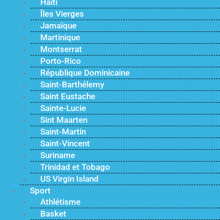
Haïti
Îles Vierges
Jamaïque
Martinique
Montserrat
Porto-Rico
République Dominicaine
Saint-Barthélemy
Saint Eustache
Sainte-Lucie
Sint Maarten
Saint-Martin
Saint-Vincent
Suriname
Trinidad et Tobago
US Virgin Island
Sport
Athlétisme
Basket