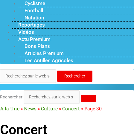
Cyclisme
Football
Natation
Reportages
Vidéos
Actu Premium
Bons Plans
Articles Premium
Les Antilles Agricoles
Rechercher
Rechercher
A la Une
»
News
»
Culture
»
Concert
»
Page 30
Concert