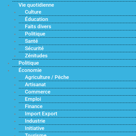
Vie quotidienne
Culture
Éducation
Faits divers
Politique
Santé
Sécurité
Zénitudes
Politique
Économie
Agriculture / Pêche
Artisanat
Commerce
Emploi
Finance
Import Export
Industrie
Initiative
Tourisme