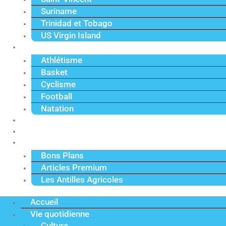
Suriname
Trinidad et Tobago
US Virgin Island
Sport
Athlétisme
Basket
Cyclisme
Football
Natation
Reportages
Vidéos
Actu Premium
Bons Plans
Articles Premium
Les Antilles Agricoles
Accueil
Vie quotidienne
Culture