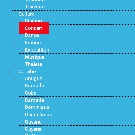
Transport
Culture
Cinéma
Concert
Danse
Édition
Exposition
Musique
Théâtre
Caraïbe
Antigue
Barbuda
Cuba
Barbade
Dominique
Guadeloupe
Guyane
Guyana