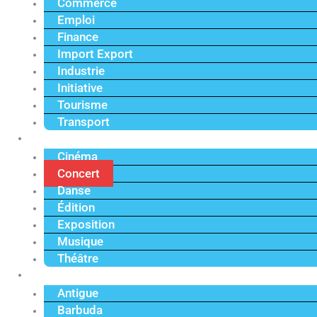
Commerce
Emploi
Finance
Import Export
Industrie
Initiative
Tourisme
Transport
Culture
Cinéma
Concert
Danse
Édition
Exposition
Musique
Théâtre
Caraïbe
Antigue
Barbuda