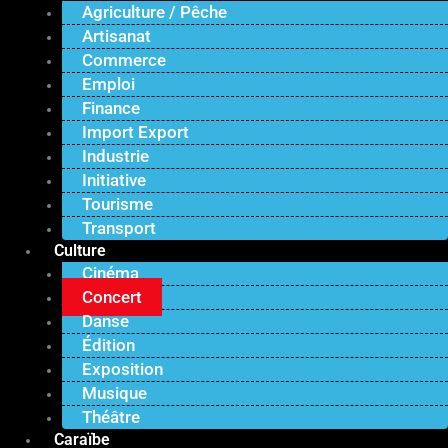
Agriculture / Pêche
Artisanat
Commerce
Emploi
Finance
Import Export
Industrie
Initiative
Tourisme
Transport
Culture
Cinéma
Concert
Danse
Édition
Exposition
Musique
Théâtre
Caraïbe