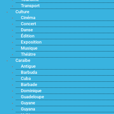
Transport
Culture
Cinéma
Concert
Danse
Édition
Exposition
Musique
Théâtre
Caraïbe
Antigue
Barbuda
Cuba
Barbade
Dominique
Guadeloupe
Guyane
Guyana