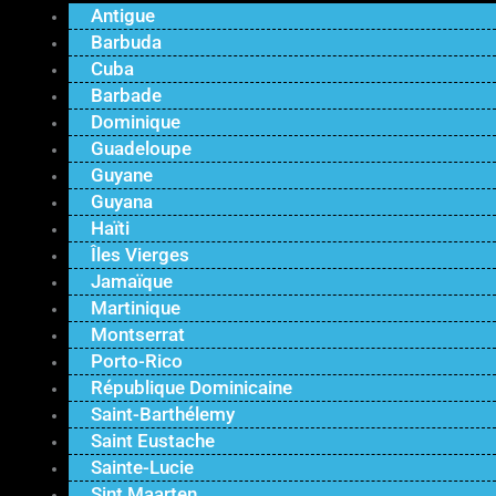
Antigue
Barbuda
Cuba
Barbade
Dominique
Guadeloupe
Guyane
Guyana
Haïti
Îles Vierges
Jamaïque
Martinique
Montserrat
Porto-Rico
République Dominicaine
Saint-Barthélemy
Saint Eustache
Sainte-Lucie
Sint Maarten