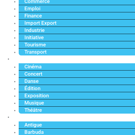
Commerce
Emploi
Finance
Import Export
Industrie
Initiative
Tourisme
Transport
Culture
Cinéma
Concert
Danse
Édition
Exposition
Musique
Théâtre
Caraïbe
Antigue
Barbuda