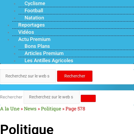
Cyclisme
Football
Natation
Reportages
Vidéos
Actu Premium
Bons Plans
Articles Premium
Les Antilles Agricoles
Rechercher
Rechercher
A la Une
»
News
»
Politique
»
Page 578
Politique