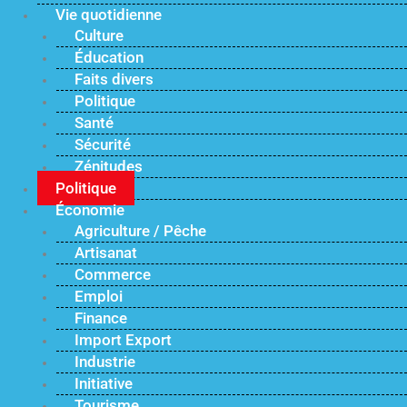
Vie quotidienne
Culture
Éducation
Faits divers
Politique
Santé
Sécurité
Zénitudes
Politique
Économie
Agriculture / Pêche
Artisanat
Commerce
Emploi
Finance
Import Export
Industrie
Initiative
Tourisme