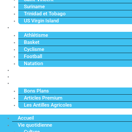
Suriname
Trinidad et Tobago
US Virgin Island
Sport
Athlétisme
Basket
Cyclisme
Football
Natation
Reportages
Vidéos
Actu Premium
Bons Plans
Articles Premium
Les Antilles Agricoles
Accueil
Vie quotidienne
Culture