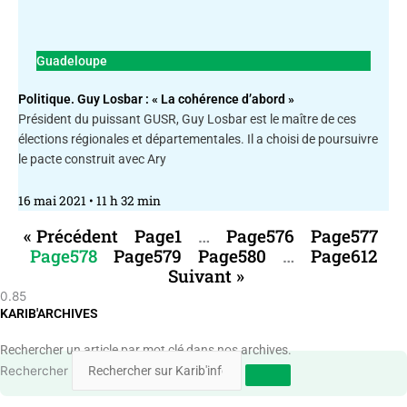
Guadeloupe
Politique. Guy Losbar : « La cohérence d’abord »
Président du puissant GUSR, Guy Losbar est le maître de ces
élections régionales et départementales. Il a choisi de poursuivre
le pacte construit avec Ary
16 mai 2021
11 h 32 min
« Précédent
Page
1
…
Page
576
Page
577
Page
578
Page
579
Page
580
…
Page
612
Suivant »
KARIB'ARCHIVES
Rechercher un article par mot clé dans nos archives.
Rechercher