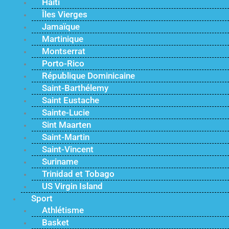
Haïti
Îles Vierges
Jamaïque
Martinique
Montserrat
Porto-Rico
République Dominicaine
Saint-Barthélemy
Saint Eustache
Sainte-Lucie
Sint Maarten
Saint-Martin
Saint-Vincent
Suriname
Trinidad et Tobago
US Virgin Island
Sport
Athlétisme
Basket