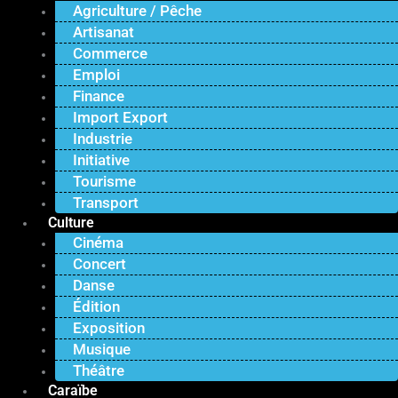
Agriculture / Pêche
Artisanat
Commerce
Emploi
Finance
Import Export
Industrie
Initiative
Tourisme
Transport
Culture
Cinéma
Concert
Danse
Édition
Exposition
Musique
Théâtre
Caraïbe