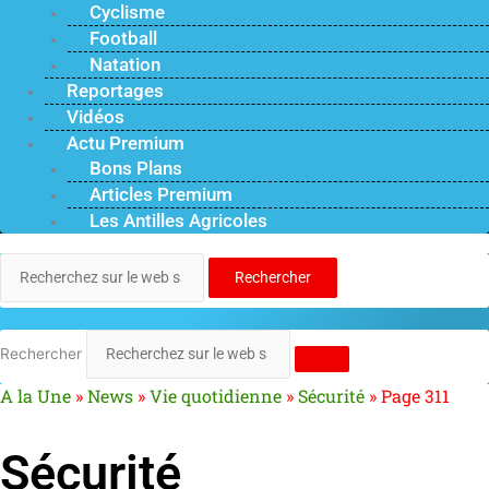
Cyclisme
Football
Natation
Reportages
Vidéos
Actu Premium
Bons Plans
Articles Premium
Les Antilles Agricoles
Rechercher
Rechercher
A la Une
»
News
»
Vie quotidienne
»
Sécurité
»
Page 311
Sécurité