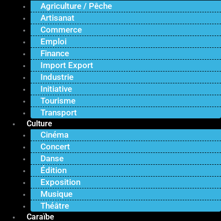
Agriculture / Pêche
Artisanat
Commerce
Emploi
Finance
Import Export
Industrie
Initiative
Tourisme
Transport
Culture
Cinéma
Concert
Danse
Édition
Exposition
Musique
Théâtre
Caraïbe