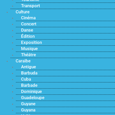
Transport
Culture
Cinéma
Concert
Danse
Édition
Exposition
Musique
Théâtre
Caraïbe
Antigue
Barbuda
Cuba
Barbade
Dominique
Guadeloupe
Guyane
Guyana