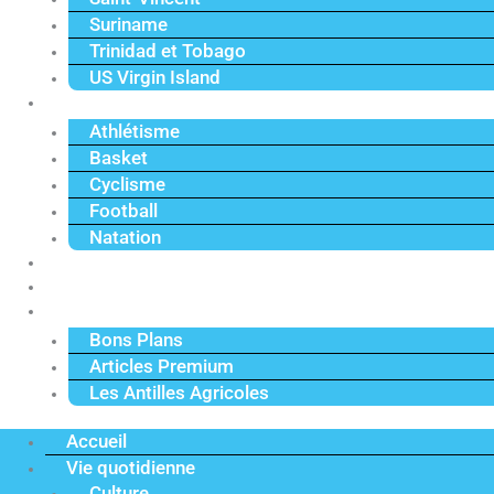
Suriname
Trinidad et Tobago
US Virgin Island
Sport
Athlétisme
Basket
Cyclisme
Football
Natation
Reportages
Vidéos
Actu Premium
Bons Plans
Articles Premium
Les Antilles Agricoles
Accueil
Vie quotidienne
Culture