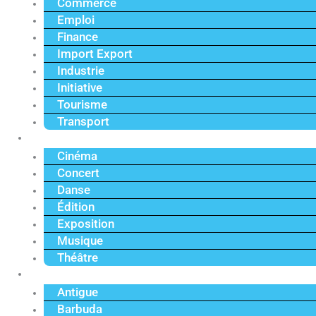
Commerce
Emploi
Finance
Import Export
Industrie
Initiative
Tourisme
Transport
Culture
Cinéma
Concert
Danse
Édition
Exposition
Musique
Théâtre
Caraïbe
Antigue
Barbuda