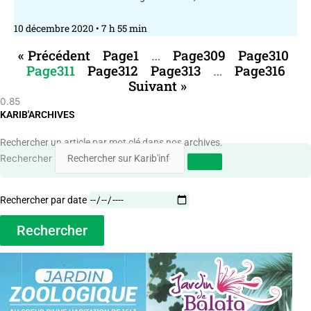
10 décembre 2020
7 h 55 min
« Précédent
Page
1
…
Page
309
Page
310
Page
311
Page
312
Page
313
…
Page
316
Suivant »
KARIB'ARCHIVES
Rechercher un article par mot clé dans nos archives.
Rechercher
Rechercher par date
Rechercher