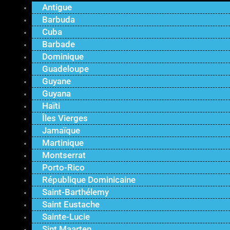
Antigue
Barbuda
Cuba
Barbade
Dominique
Guadeloupe
Guyane
Guyana
Haïti
Îles Vierges
Jamaïque
Martinique
Montserrat
Porto-Rico
République Dominicaine
Saint-Barthélemy
Saint Eustache
Sainte-Lucie
Sint Maarten