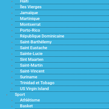
Haïti
Îles Vierges
Jamaïque
Martinique
Montserrat
Porto-Rico
République Dominicaine
Saint-Barthélemy
Saint Eustache
Sainte-Lucie
Sint Maarten
Saint-Martin
Saint-Vincent
Suriname
Trinidad et Tobago
US Virgin Island
Sport
Athlétisme
Basket