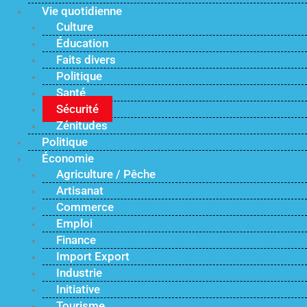
Vie quotidienne
Culture
Éducation
Faits divers
Politique
Santé
Sécurité
Zénitudes
Politique
Économie
Agriculture / Pêche
Artisanat
Commerce
Emploi
Finance
Import Export
Industrie
Initiative
Tourisme