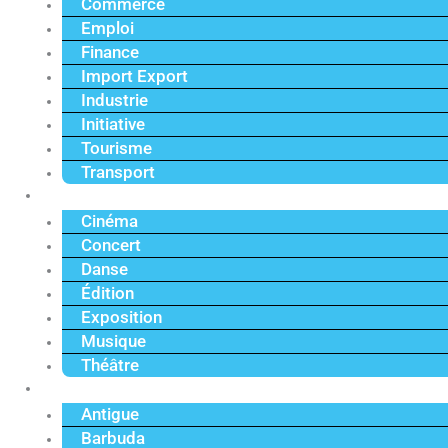
Commerce
Emploi
Finance
Import Export
Industrie
Initiative
Tourisme
Transport
Culture
Cinéma
Concert
Danse
Édition
Exposition
Musique
Théâtre
Caraïbe
Antigue
Barbuda