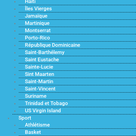
Haïti
Îles Vierges
Jamaïque
Martinique
Montserrat
Porto-Rico
République Dominicaine
Saint-Barthélemy
Saint Eustache
Sainte-Lucie
Sint Maarten
Saint-Martin
Saint-Vincent
Suriname
Trinidad et Tobago
US Virgin Island
Sport
Athlétisme
Basket