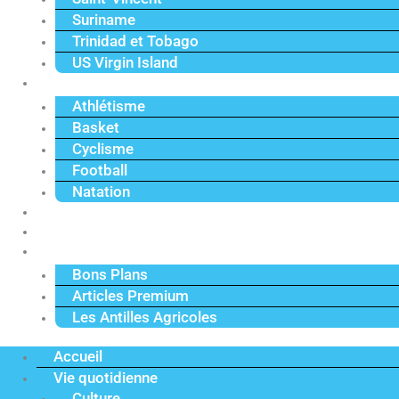
Suriname
Trinidad et Tobago
US Virgin Island
Sport
Athlétisme
Basket
Cyclisme
Football
Natation
Reportages
Vidéos
Actu Premium
Bons Plans
Articles Premium
Les Antilles Agricoles
Accueil
Vie quotidienne
Culture