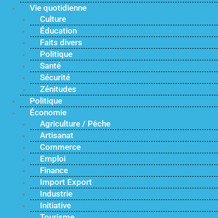
Vie quotidienne
Culture
Éducation
Faits divers
Politique
Santé
Sécurité
Zénitudes
Politique
Économie
Agriculture / Pêche
Artisanat
Commerce
Emploi
Finance
Import Export
Industrie
Initiative
Tourisme