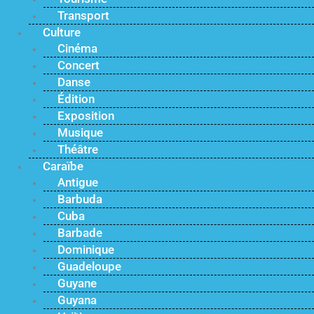
Transport
Culture
Cinéma
Concert
Danse
Édition
Exposition
Musique
Théâtre
Caraïbe
Antigue
Barbuda
Cuba
Barbade
Dominique
Guadeloupe
Guyane
Guyana