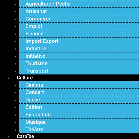
Agriculture / Pêche
Artisanat
Commerce
Emploi
Finance
Import Export
Industrie
Initiative
Tourisme
Transport
Culture
Cinéma
Concert
Danse
Édition
Exposition
Musique
Théâtre
Caraïbe