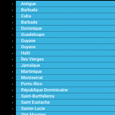
Antigue
Barbuda
Cuba
Barbade
Dominique
Guadeloupe
Guyane
Guyana
Haïti
Îles Vierges
Jamaïque
Martinique
Montserrat
Porto-Rico
République Dominicaine
Saint-Barthélemy
Saint Eustache
Sainte-Lucie
Sint Maarten