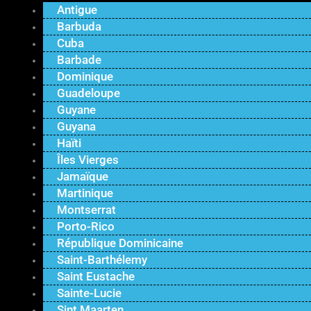
Antigue
Barbuda
Cuba
Barbade
Dominique
Guadeloupe
Guyane
Guyana
Haïti
Îles Vierges
Jamaïque
Martinique
Montserrat
Porto-Rico
République Dominicaine
Saint-Barthélemy
Saint Eustache
Sainte-Lucie
Sint Maarten