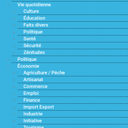
Vie quotidienne
Culture
Éducation
Faits divers
Politique
Santé
Sécurité
Zénitudes
Politique
Économie
Agriculture / Pêche
Artisanat
Commerce
Emploi
Finance
Import Export
Industrie
Initiative
Tourisme