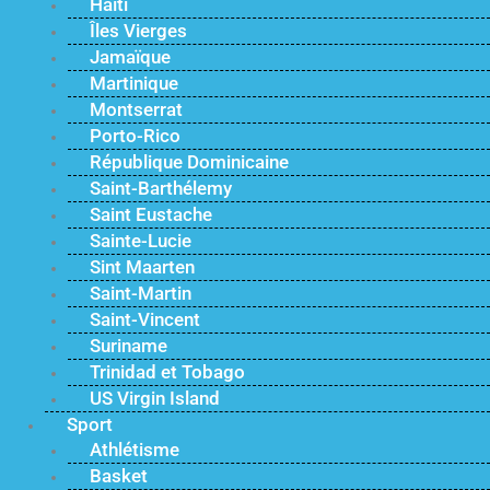
Haïti
Îles Vierges
Jamaïque
Martinique
Montserrat
Porto-Rico
République Dominicaine
Saint-Barthélemy
Saint Eustache
Sainte-Lucie
Sint Maarten
Saint-Martin
Saint-Vincent
Suriname
Trinidad et Tobago
US Virgin Island
Sport
Athlétisme
Basket