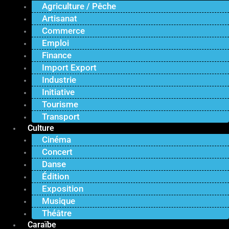
Agriculture / Pêche
Artisanat
Commerce
Emploi
Finance
Import Export
Industrie
Initiative
Tourisme
Transport
Culture
Cinéma
Concert
Danse
Édition
Exposition
Musique
Théâtre
Caraïbe