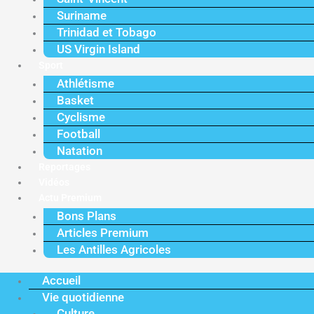
Suriname
Trinidad et Tobago
US Virgin Island
Sport
Athlétisme
Basket
Cyclisme
Football
Natation
Reportages
Vidéos
Actu Premium
Bons Plans
Articles Premium
Les Antilles Agricoles
Accueil
Vie quotidienne
Culture