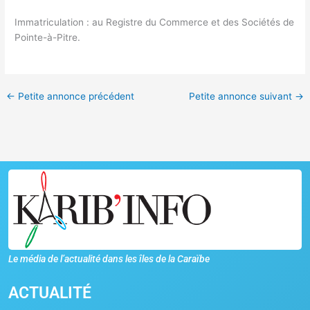
Immatriculation : au Registre du Commerce et des Sociétés de
Pointe-à-Pitre.
←
Petite annonce précédent
Petite annonce suivant
→
Le média de l’actualité dans les îles de la Caraïbe
ACTUALITÉ