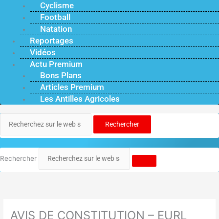
Cyclisme
Football
Natation
Reportages
Vidéos
Actu Premium
Bons Plans
Articles Premium
Les Antilles Agricoles
Rechercher
Rechercher
AVIS DE CONSTITUTION – EURL