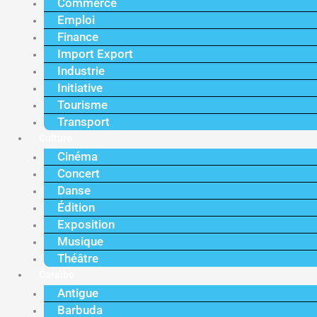
Commerce
Emploi
Finance
Import Export
Industrie
Initiative
Tourisme
Transport
Culture
Cinéma
Concert
Danse
Édition
Exposition
Musique
Théâtre
Caraïbe
Antigue
Barbuda