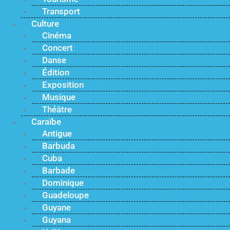
Transport
Culture
Cinéma
Concert
Danse
Édition
Exposition
Musique
Théâtre
Caraïbe
Antigue
Barbuda
Cuba
Barbade
Dominique
Guadeloupe
Guyane
Guyana