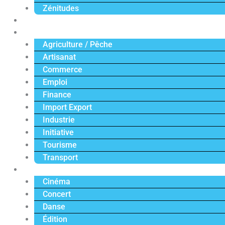
Zénitudes
Politique
Économie
Agriculture / Pêche
Artisanat
Commerce
Emploi
Finance
Import Export
Industrie
Initiative
Tourisme
Transport
Culture
Cinéma
Concert
Danse
Édition