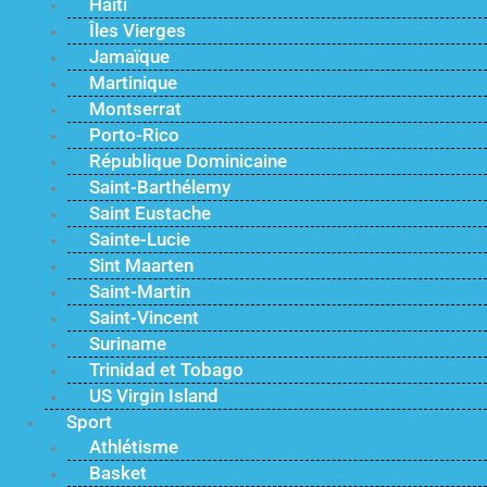
Haïti
Îles Vierges
Jamaïque
Martinique
Montserrat
Porto-Rico
République Dominicaine
Saint-Barthélemy
Saint Eustache
Sainte-Lucie
Sint Maarten
Saint-Martin
Saint-Vincent
Suriname
Trinidad et Tobago
US Virgin Island
Sport
Athlétisme
Basket