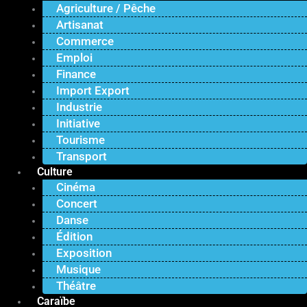
Agriculture / Pêche
Artisanat
Commerce
Emploi
Finance
Import Export
Industrie
Initiative
Tourisme
Transport
Culture
Cinéma
Concert
Danse
Édition
Exposition
Musique
Théâtre
Caraïbe