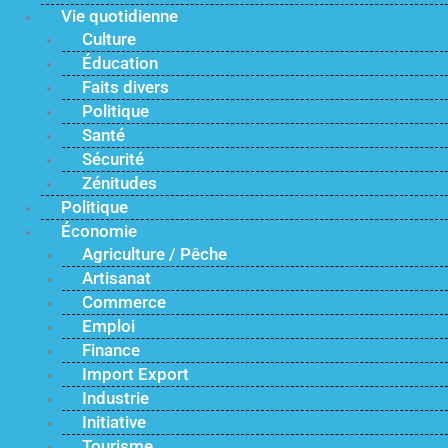
Vie quotidienne
Culture
Éducation
Faits divers
Politique
Santé
Sécurité
Zénitudes
Politique
Économie
Agriculture / Pêche
Artisanat
Commerce
Emploi
Finance
Import Export
Industrie
Initiative
Tourisme