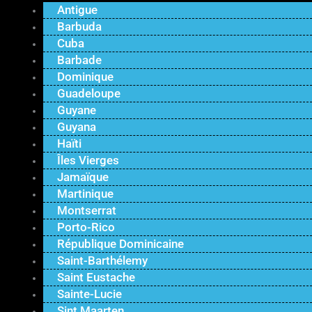
Antigue
Barbuda
Cuba
Barbade
Dominique
Guadeloupe
Guyane
Guyana
Haïti
Îles Vierges
Jamaïque
Martinique
Montserrat
Porto-Rico
République Dominicaine
Saint-Barthélemy
Saint Eustache
Sainte-Lucie
Sint Maarten