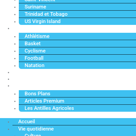
Suriname
Trinidad et Tobago
US Virgin Island
Sport
Athlétisme
Basket
Cyclisme
Football
Natation
Reportages
Vidéos
Actu Premium
Bons Plans
Articles Premium
Les Antilles Agricoles
Accueil
Vie quotidienne
Culture