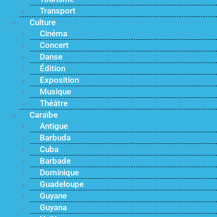
Transport
Culture
Cinéma
Concert
Danse
Édition
Exposition
Musique
Théâtre
Caraïbe
Antigue
Barbuda
Cuba
Barbade
Dominique
Guadeloupe
Guyane
Guyana