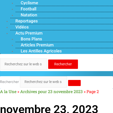
Cyclisme
Football
Natation
Reportages
Vidéos
Actu Premium
Bons Plans
Articles Premium
Les Antilles Agricoles
Rechercher
Rechercher
A la Une
»
Archives pour 23 novembre 2023
»
Page 2
novembre 23, 2023