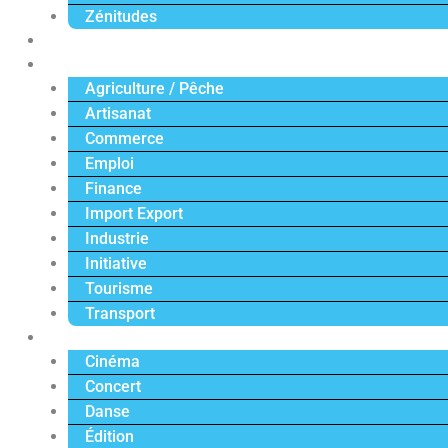
Zénitudes
Politique
Économie
Agriculture / Pêche
Artisanat
Commerce
Emploi
Finance
Import Export
Industrie
Initiative
Tourisme
Transport
Culture
Cinéma
Concert
Danse
Édition