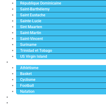
République Dominicaine
Saint-Barthélemy
Saint Eustache
Sainte-Lucie
Sint Maarten
Saint-Martin
Saint-Vincent
Suriname
Trinidad et Tobago
US Virgin Island
Sport
Athlétisme
Basket
Cyclisme
Football
Natation
Reportages
Vidéos