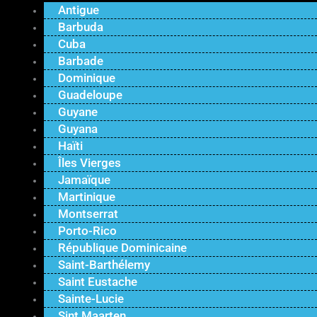
Antigue
Barbuda
Cuba
Barbade
Dominique
Guadeloupe
Guyane
Guyana
Haïti
Îles Vierges
Jamaïque
Martinique
Montserrat
Porto-Rico
République Dominicaine
Saint-Barthélemy
Saint Eustache
Sainte-Lucie
Sint Maarten