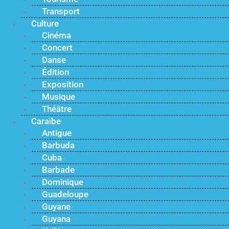
Transport
Culture
Cinéma
Concert
Danse
Édition
Exposition
Musique
Théâtre
Caraïbe
Antigue
Barbuda
Cuba
Barbade
Dominique
Guadeloupe
Guyane
Guyana