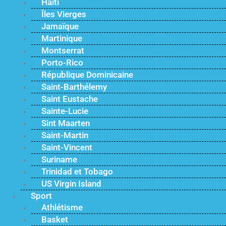
Haïti
Îles Vierges
Jamaïque
Martinique
Montserrat
Porto-Rico
République Dominicaine
Saint-Barthélemy
Saint Eustache
Sainte-Lucie
Sint Maarten
Saint-Martin
Saint-Vincent
Suriname
Trinidad et Tobago
US Virgin Island
Sport
Athlétisme
Basket