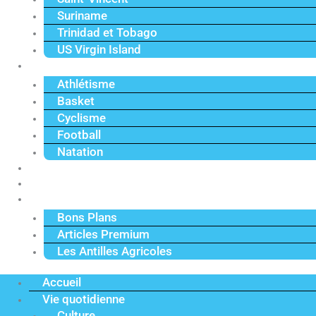
Suriname
Trinidad et Tobago
US Virgin Island
Sport
Athlétisme
Basket
Cyclisme
Football
Natation
Reportages
Vidéos
Actu Premium
Bons Plans
Articles Premium
Les Antilles Agricoles
Accueil
Vie quotidienne
Culture