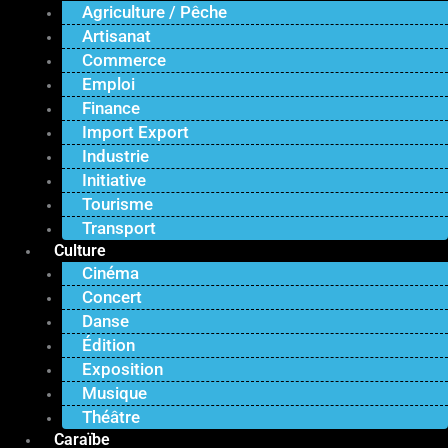
Agriculture / Pêche
Artisanat
Commerce
Emploi
Finance
Import Export
Industrie
Initiative
Tourisme
Transport
Culture
Cinéma
Concert
Danse
Édition
Exposition
Musique
Théâtre
Caraïbe