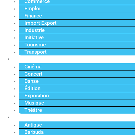
Commerce
Emploi
Finance
Import Export
Industrie
Initiative
Tourisme
Transport
Culture
Cinéma
Concert
Danse
Édition
Exposition
Musique
Théâtre
Caraïbe
Antigue
Barbuda