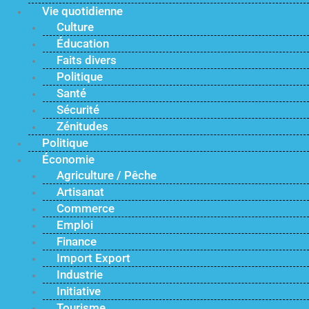
Vie quotidienne
Culture
Éducation
Faits divers
Politique
Santé
Sécurité
Zénitudes
Politique
Économie
Agriculture / Pêche
Artisanat
Commerce
Emploi
Finance
Import Export
Industrie
Initiative
Tourisme