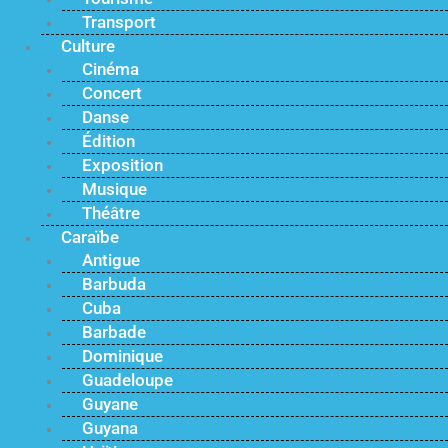
Transport
Culture
Cinéma
Concert
Danse
Édition
Exposition
Musique
Théâtre
Caraïbe
Antigue
Barbuda
Cuba
Barbade
Dominique
Guadeloupe
Guyane
Guyana