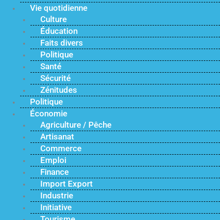
Vie quotidienne
Culture
Éducation
Faits divers
Politique
Santé
Sécurité
Zénitudes
Politique
Économie
Agriculture / Pêche
Artisanat
Commerce
Emploi
Finance
Import Export
Industrie
Initiative
Tourisme