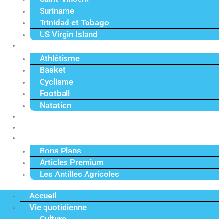
Suriname
Trinidad et Tobago
US Virgin Island
Sport
Athlétisme
Basket
Cyclisme
Football
Natation
Reportages
Vidéos
Actu Premium
Bons Plans
Articles Premium
Les Antilles Agricoles
Accueil
Vie quotidienne
Culture