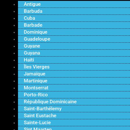
Antigue
Barbuda
Cuba
Barbade
Dominique
Guadeloupe
Guyane
Guyana
Haïti
Îles Vierges
Jamaïque
Martinique
Montserrat
Porto-Rico
République Dominicaine
Saint-Barthélemy
Saint Eustache
Sainte-Lucie
Sint Maarten