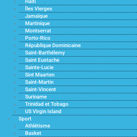
Haïti
Îles Vierges
Jamaïque
Martinique
Montserrat
Porto-Rico
République Dominicaine
Saint-Barthélemy
Saint Eustache
Sainte-Lucie
Sint Maarten
Saint-Martin
Saint-Vincent
Suriname
Trinidad et Tobago
US Virgin Island
Sport
Athlétisme
Basket