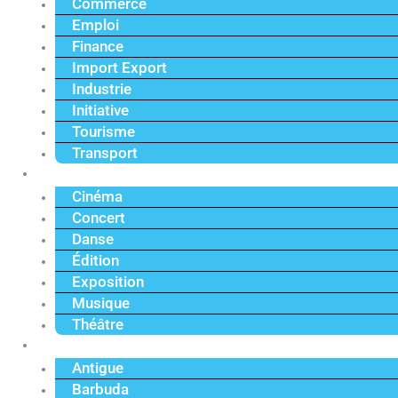
Commerce
Emploi
Finance
Import Export
Industrie
Initiative
Tourisme
Transport
Culture
Cinéma
Concert
Danse
Édition
Exposition
Musique
Théâtre
Caraïbe
Antigue
Barbuda