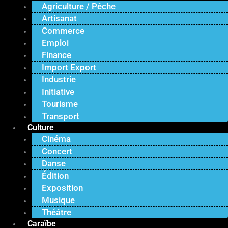
Agriculture / Pêche
Artisanat
Commerce
Emploi
Finance
Import Export
Industrie
Initiative
Tourisme
Transport
Culture
Cinéma
Concert
Danse
Édition
Exposition
Musique
Théâtre
Caraïbe