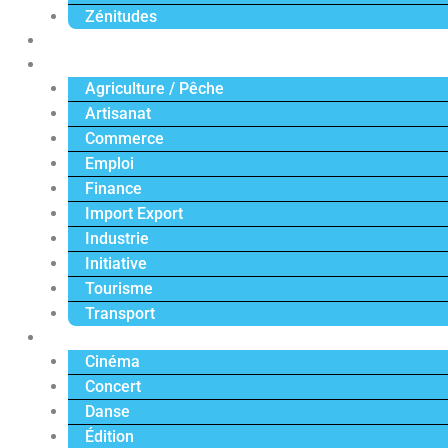
Zénitudes
Politique
Économie
Agriculture / Pêche
Artisanat
Commerce
Emploi
Finance
Import Export
Industrie
Initiative
Tourisme
Transport
Culture
Cinéma
Concert
Danse
Édition