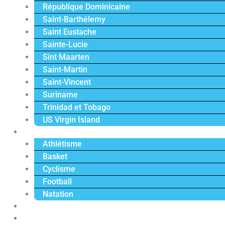
République Dominicaine
Saint-Barthélemy
Saint Eustache
Sainte-Lucie
Sint Maarten
Saint-Martin
Saint-Vincent
Suriname
Trinidad et Tobago
US Virgin Island
Sport
Athlétisme
Basket
Cyclisme
Football
Natation
Reportages
Vidéos