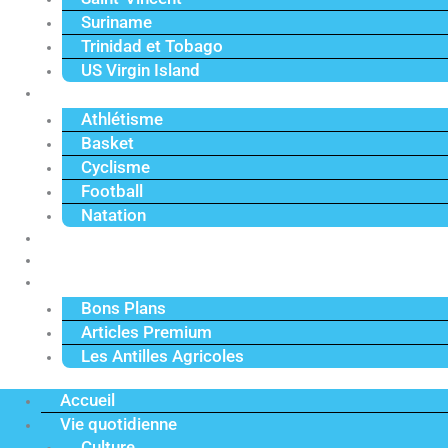
Suriname
Trinidad et Tobago
US Virgin Island
Sport
Athlétisme
Basket
Cyclisme
Football
Natation
Reportages
Vidéos
Actu Premium
Bons Plans
Articles Premium
Les Antilles Agricoles
Accueil
Vie quotidienne
Culture