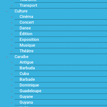
Transport
Culture
Cinéma
Concert
Danse
Édition
Exposition
Musique
Théâtre
Caraïbe
Antigue
Barbuda
Cuba
Barbade
Dominique
Guadeloupe
Guyane
Guyana