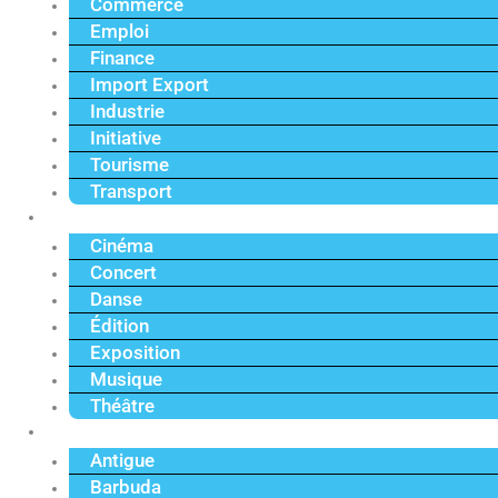
Commerce
Emploi
Finance
Import Export
Industrie
Initiative
Tourisme
Transport
Culture
Cinéma
Concert
Danse
Édition
Exposition
Musique
Théâtre
Caraïbe
Antigue
Barbuda