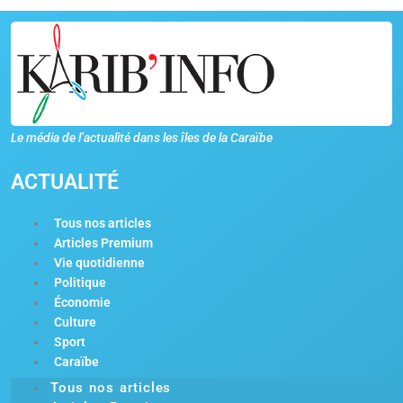
Le média de l’actualité dans les îles de la Caraïbe
ACTUALITÉ
Tous nos articles
Articles Premium
Vie quotidienne
Politique
Économie
Culture
Sport
Caraïbe
Tous nos articles