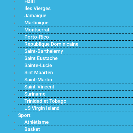
Haïti
Îles Vierges
Jamaïque
Martinique
Montserrat
Porto-Rico
République Dominicaine
Saint-Barthélemy
Saint Eustache
Sainte-Lucie
Sint Maarten
Saint-Martin
Saint-Vincent
Suriname
Trinidad et Tobago
US Virgin Island
Sport
Athlétisme
Basket