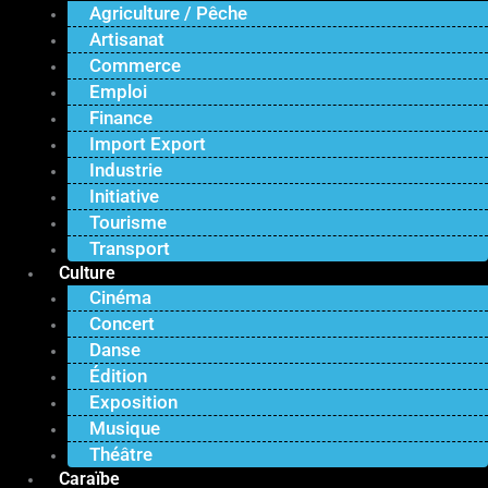
Agriculture / Pêche
Artisanat
Commerce
Emploi
Finance
Import Export
Industrie
Initiative
Tourisme
Transport
Culture
Cinéma
Concert
Danse
Édition
Exposition
Musique
Théâtre
Caraïbe