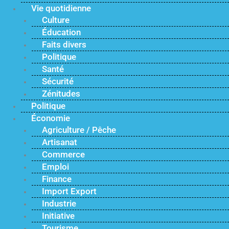
Vie quotidienne
Culture
Éducation
Faits divers
Politique
Santé
Sécurité
Zénitudes
Politique
Économie
Agriculture / Pêche
Artisanat
Commerce
Emploi
Finance
Import Export
Industrie
Initiative
Tourisme