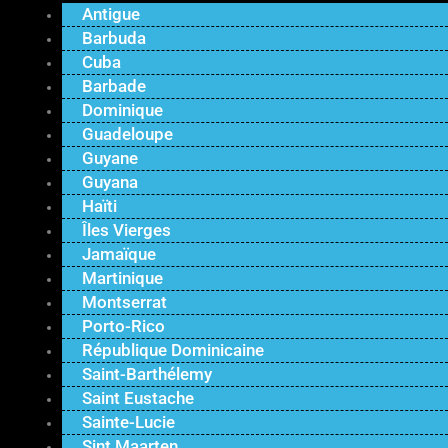
Antigue
Barbuda
Cuba
Barbade
Dominique
Guadeloupe
Guyane
Guyana
Haïti
Îles Vierges
Jamaïque
Martinique
Montserrat
Porto-Rico
République Dominicaine
Saint-Barthélemy
Saint Eustache
Sainte-Lucie
Sint Maarten