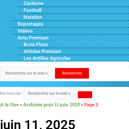
Cyclisme
Football
Natation
Reportages
Vidéos
Actu Premium
Bons Plans
Articles Premium
Les Antilles Agricoles
Rechercher
Rechercher
A la Une
»
Archives pour 11 juin 2025
»
Page 3
juin 11, 2025