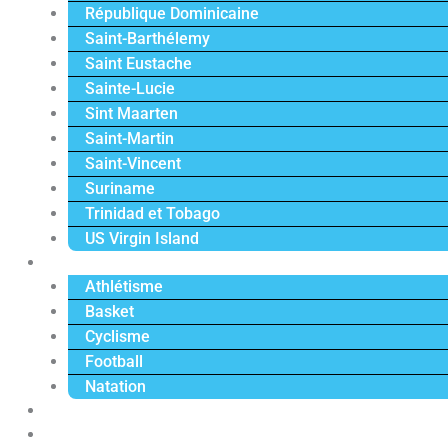
République Dominicaine
Saint-Barthélemy
Saint Eustache
Sainte-Lucie
Sint Maarten
Saint-Martin
Saint-Vincent
Suriname
Trinidad et Tobago
US Virgin Island
Sport
Athlétisme
Basket
Cyclisme
Football
Natation
Reportages
Vidéos