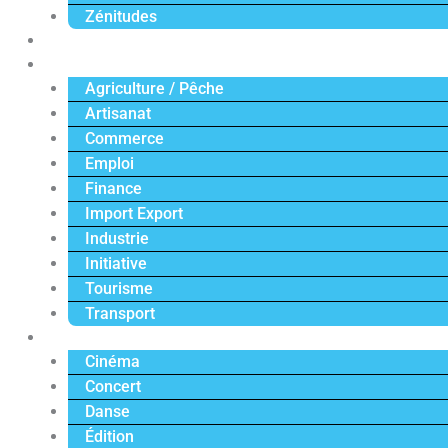
Zénitudes
Politique
Économie
Agriculture / Pêche
Artisanat
Commerce
Emploi
Finance
Import Export
Industrie
Initiative
Tourisme
Transport
Culture
Cinéma
Concert
Danse
Édition