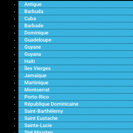
Antigue
Barbuda
Cuba
Barbade
Dominique
Guadeloupe
Guyane
Guyana
Haïti
Îles Vierges
Jamaïque
Martinique
Montserrat
Porto-Rico
République Dominicaine
Saint-Barthélemy
Saint Eustache
Sainte-Lucie
Sint Maarten