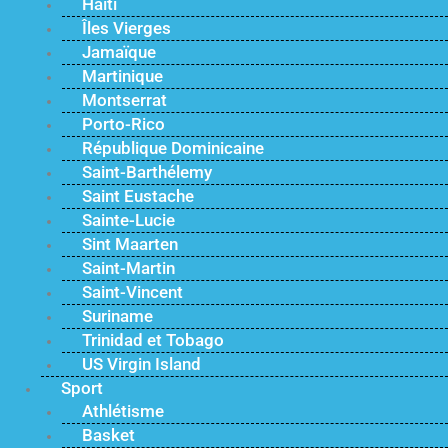
Haïti
Îles Vierges
Jamaïque
Martinique
Montserrat
Porto-Rico
République Dominicaine
Saint-Barthélemy
Saint Eustache
Sainte-Lucie
Sint Maarten
Saint-Martin
Saint-Vincent
Suriname
Trinidad et Tobago
US Virgin Island
Sport
Athlétisme
Basket