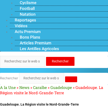
Cyclisme
Football
Natation
Reportages
Vidéos
Actu Premium
Bons Plans
Articles Premium
Les Antilles Agricoles
Rechercher
Rechercher
A la Une
»
News
»
Caraïbe
»
Guadeloupe
»
Guadeloupe. La
Région visite le Nord-Grande-Terre
Guadeloupe. La Région visite le Nord-Grande-Terre