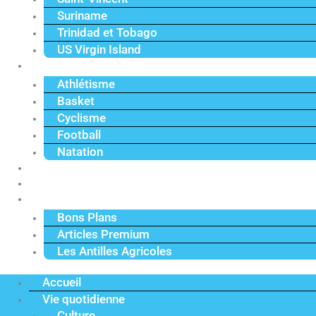
Suriname
Trinidad et Tobago
US Virgin Island
Sport
Athlétisme
Basket
Cyclisme
Football
Natation
Reportages
Vidéos
Actu Premium
Bons Plans
Articles Premium
Les Antilles Agricoles
Accueil
Vie quotidienne
Culture