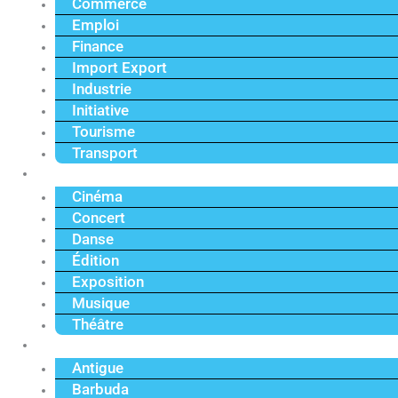
Commerce
Emploi
Finance
Import Export
Industrie
Initiative
Tourisme
Transport
Culture
Cinéma
Concert
Danse
Édition
Exposition
Musique
Théâtre
Caraïbe
Antigue
Barbuda