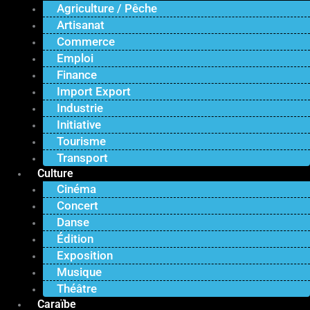
Agriculture / Pêche
Artisanat
Commerce
Emploi
Finance
Import Export
Industrie
Initiative
Tourisme
Transport
Culture
Cinéma
Concert
Danse
Édition
Exposition
Musique
Théâtre
Caraïbe