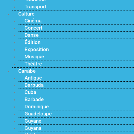
Transport
Culture
Cinéma
Concert
Danse
Édition
Exposition
Musique
Théâtre
Caraïbe
Antigue
Barbuda
Cuba
Barbade
Dominique
Guadeloupe
Guyane
Guyana