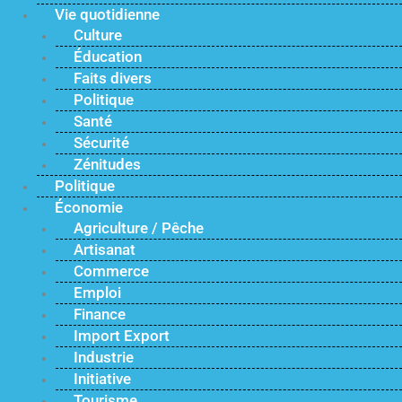
Vie quotidienne
Culture
Éducation
Faits divers
Politique
Santé
Sécurité
Zénitudes
Politique
Économie
Agriculture / Pêche
Artisanat
Commerce
Emploi
Finance
Import Export
Industrie
Initiative
Tourisme