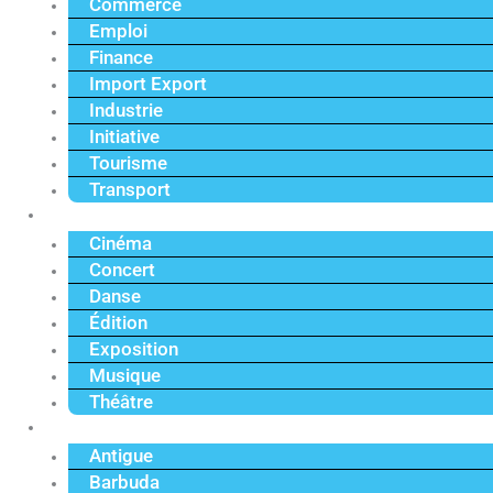
Commerce
Emploi
Finance
Import Export
Industrie
Initiative
Tourisme
Transport
Culture
Cinéma
Concert
Danse
Édition
Exposition
Musique
Théâtre
Caraïbe
Antigue
Barbuda