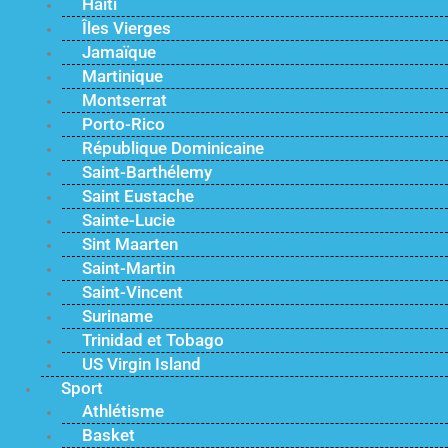
Haïti
Îles Vierges
Jamaïque
Martinique
Montserrat
Porto-Rico
République Dominicaine
Saint-Barthélemy
Saint Eustache
Sainte-Lucie
Sint Maarten
Saint-Martin
Saint-Vincent
Suriname
Trinidad et Tobago
US Virgin Island
Sport
Athlétisme
Basket