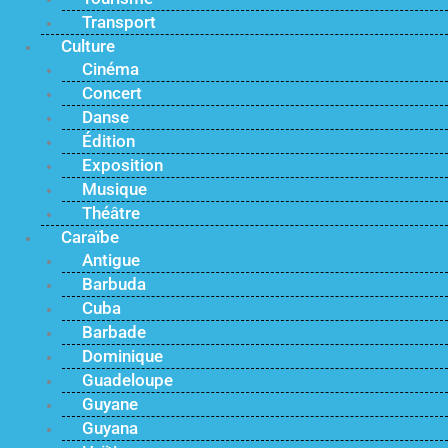
Transport
Culture
Cinéma
Concert
Danse
Édition
Exposition
Musique
Théâtre
Caraïbe
Antigue
Barbuda
Cuba
Barbade
Dominique
Guadeloupe
Guyane
Guyana