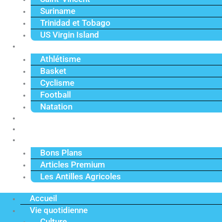
Suriname
Trinidad et Tobago
US Virgin Island
Sport
Athlétisme
Basket
Cyclisme
Football
Natation
Reportages
Vidéos
Actu Premium
Bons Plans
Articles Premium
Les Antilles Agricoles
Accueil
Vie quotidienne
Culture