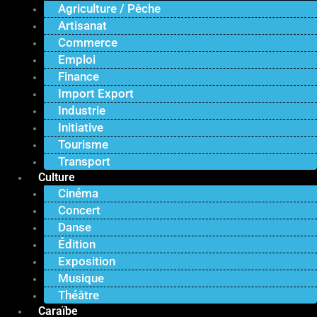
Agriculture / Pêche
Artisanat
Commerce
Emploi
Finance
Import Export
Industrie
Initiative
Tourisme
Transport
Culture
Cinéma
Concert
Danse
Édition
Exposition
Musique
Théâtre
Caraïbe