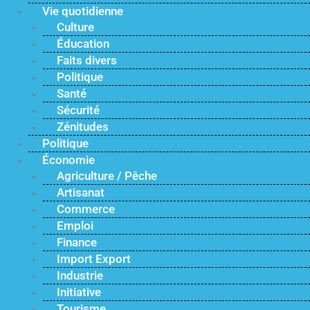
Vie quotidienne
Culture
Éducation
Faits divers
Politique
Santé
Sécurité
Zénitudes
Politique
Économie
Agriculture / Pêche
Artisanat
Commerce
Emploi
Finance
Import Export
Industrie
Initiative
Tourisme