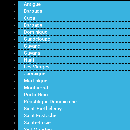
Antigue
Barbuda
Cuba
Barbade
Dominique
Guadeloupe
Guyane
Guyana
Haïti
Îles Vierges
Jamaïque
Martinique
Montserrat
Porto-Rico
République Dominicaine
Saint-Barthélemy
Saint Eustache
Sainte-Lucie
Sint Maarten