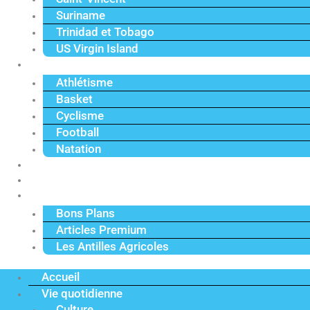
Suriname
Trinidad et Tobago
US Virgin Island
Sport
Athlétisme
Basket
Cyclisme
Football
Natation
Reportages
Vidéos
Actu Premium
Bons Plans
Articles Premium
Les Antilles Agricoles
Accueil
Vie quotidienne
Culture