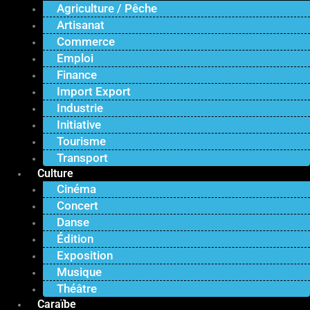
Agriculture / Pêche
Artisanat
Commerce
Emploi
Finance
Import Export
Industrie
Initiative
Tourisme
Transport
Culture
Cinéma
Concert
Danse
Édition
Exposition
Musique
Théâtre
Caraïbe