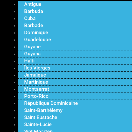
Antigue
Barbuda
Cuba
Barbade
Dominique
Guadeloupe
Guyane
Guyana
Haïti
Îles Vierges
Jamaïque
Martinique
Montserrat
Porto-Rico
République Dominicaine
Saint-Barthélemy
Saint Eustache
Sainte-Lucie
Sint Maarten