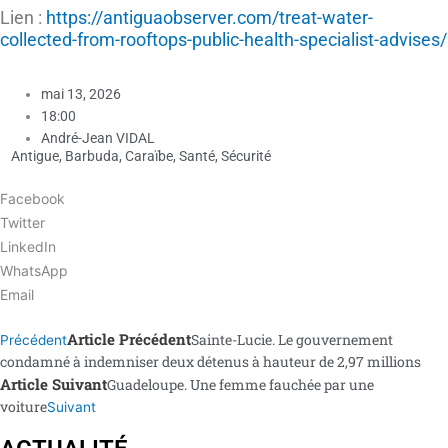
Lien :
https://antiguaobserver.com/treat-water-
collected-from-rooftops-public-health-specialist-advises/
mai 13, 2026
18:00
André-Jean VIDAL
Antigue
,
Barbuda
,
Caraïbe
,
Santé
,
Sécurité
Facebook
Twitter
LinkedIn
WhatsApp
Email
Article Précédent
Sainte-Lucie. Le gouvernement
Précédent
condamné à indemniser deux détenus à hauteur de 2,97 millions
Article Suivant
Guadeloupe. Une femme fauchée par une
voiture
Suivant