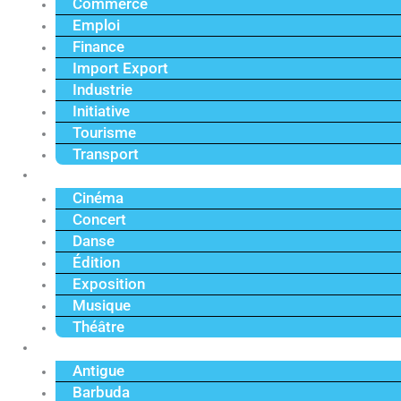
Commerce
Emploi
Finance
Import Export
Industrie
Initiative
Tourisme
Transport
Culture
Cinéma
Concert
Danse
Édition
Exposition
Musique
Théâtre
Caraïbe
Antigue
Barbuda