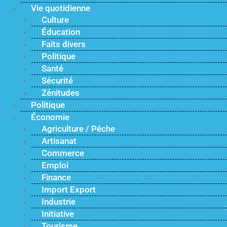
Vie quotidienne
Culture
Éducation
Faits divers
Politique
Santé
Sécurité
Zénitudes
Politique
Économie
Agriculture / Pêche
Artisanat
Commerce
Emploi
Finance
Import Export
Industrie
Initiative
Tourisme