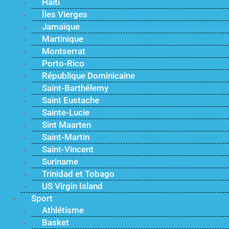
Haïti
Îles Vierges
Jamaïque
Martinique
Montserrat
Porto-Rico
République Dominicaine
Saint-Barthélemy
Saint Eustache
Sainte-Lucie
Sint Maarten
Saint-Martin
Saint-Vincent
Suriname
Trinidad et Tobago
US Virgin Island
Sport
Athlétisme
Basket