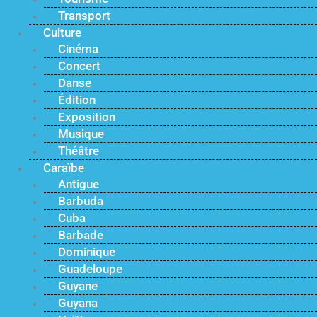
Transport
Culture
Cinéma
Concert
Danse
Édition
Exposition
Musique
Théâtre
Caraïbe
Antigue
Barbuda
Cuba
Barbade
Dominique
Guadeloupe
Guyane
Guyana