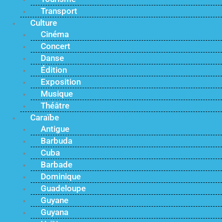
Transport
Culture
Cinéma
Concert
Danse
Édition
Exposition
Musique
Théâtre
Caraïbe
Antigue
Barbuda
Cuba
Barbade
Dominique
Guadeloupe
Guyane
Guyana