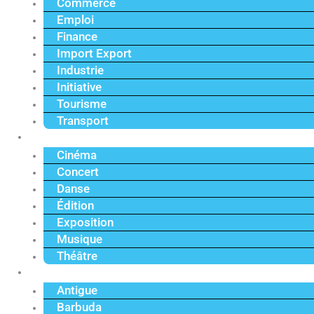
Commerce
Emploi
Finance
Import Export
Industrie
Initiative
Tourisme
Transport
Culture
Cinéma
Concert
Danse
Édition
Exposition
Musique
Théâtre
Caraïbe
Antigue
Barbuda