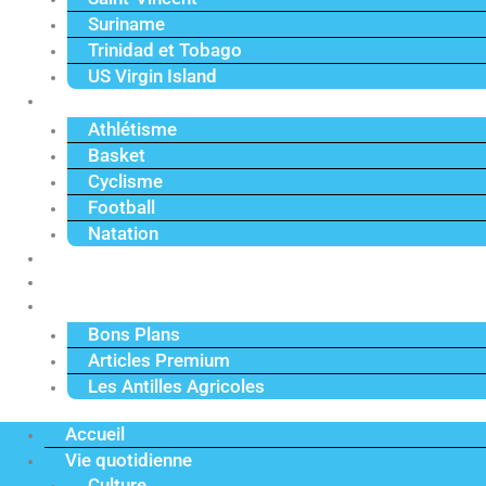
Suriname
Trinidad et Tobago
US Virgin Island
Sport
Athlétisme
Basket
Cyclisme
Football
Natation
Reportages
Vidéos
Actu Premium
Bons Plans
Articles Premium
Les Antilles Agricoles
Accueil
Vie quotidienne
Culture