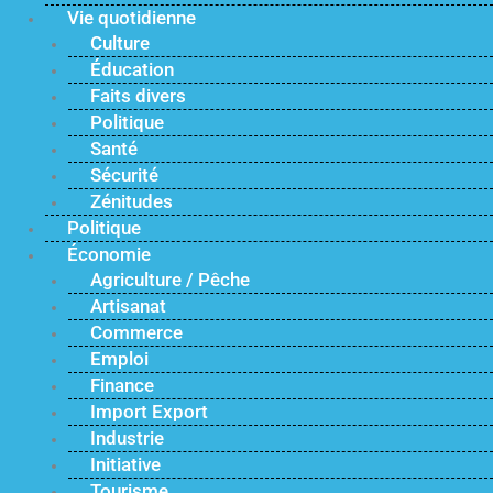
Vie quotidienne
Culture
Éducation
Faits divers
Politique
Santé
Sécurité
Zénitudes
Politique
Économie
Agriculture / Pêche
Artisanat
Commerce
Emploi
Finance
Import Export
Industrie
Initiative
Tourisme