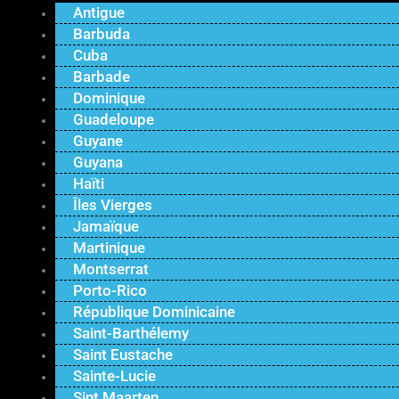
Antigue
Barbuda
Cuba
Barbade
Dominique
Guadeloupe
Guyane
Guyana
Haïti
Îles Vierges
Jamaïque
Martinique
Montserrat
Porto-Rico
République Dominicaine
Saint-Barthélemy
Saint Eustache
Sainte-Lucie
Sint Maarten