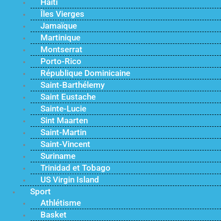
Haïti
Îles Vierges
Jamaïque
Martinique
Montserrat
Porto-Rico
République Dominicaine
Saint-Barthélemy
Saint Eustache
Sainte-Lucie
Sint Maarten
Saint-Martin
Saint-Vincent
Suriname
Trinidad et Tobago
US Virgin Island
Sport
Athlétisme
Basket