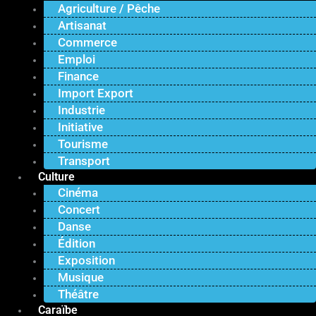
Agriculture / Pêche
Artisanat
Commerce
Emploi
Finance
Import Export
Industrie
Initiative
Tourisme
Transport
Culture
Cinéma
Concert
Danse
Édition
Exposition
Musique
Théâtre
Caraïbe