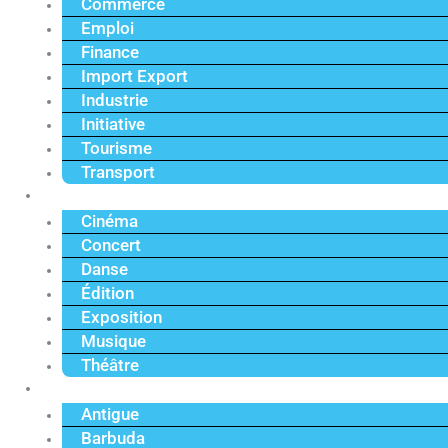
Commerce
Emploi
Finance
Import Export
Industrie
Initiative
Tourisme
Transport
Culture
Cinéma
Concert
Danse
Édition
Exposition
Musique
Théâtre
Caraïbe
Antigue
Barbuda