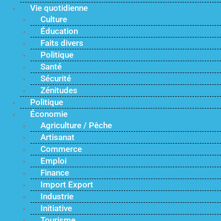
Vie quotidienne
Culture
Éducation
Faits divers
Politique
Santé
Sécurité
Zénitudes
Politique
Économie
Agriculture / Pêche
Artisanat
Commerce
Emploi
Finance
Import Export
Industrie
Initiative
Tourisme