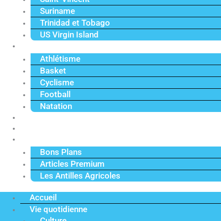
Suriname
Trinidad et Tobago
US Virgin Island
Sport
Athlétisme
Basket
Cyclisme
Football
Natation
Reportages
Vidéos
Actu Premium
Bons Plans
Articles Premium
Les Antilles Agricoles
Accueil
Vie quotidienne
Culture