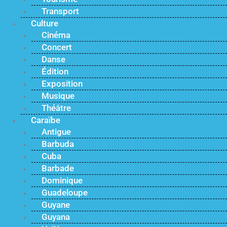
Transport
Culture
Cinéma
Concert
Danse
Édition
Exposition
Musique
Théâtre
Caraïbe
Antigue
Barbuda
Cuba
Barbade
Dominique
Guadeloupe
Guyane
Guyana