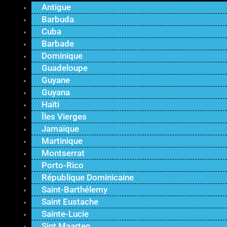
Antigue
Barbuda
Cuba
Barbade
Dominique
Guadeloupe
Guyane
Guyana
Haïti
Îles Vierges
Jamaïque
Martinique
Montserrat
Porto-Rico
République Dominicaine
Saint-Barthélemy
Saint Eustache
Sainte-Lucie
Sint Maarten