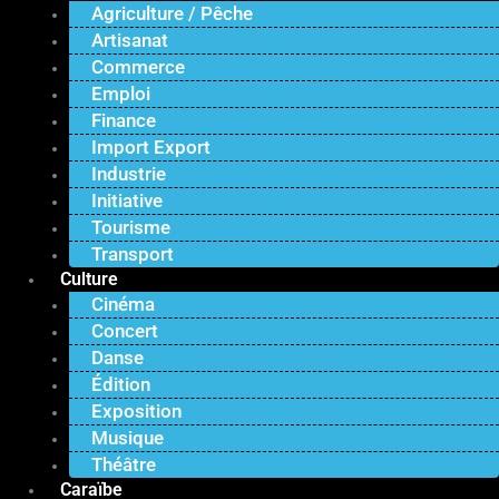
Agriculture / Pêche
Artisanat
Commerce
Emploi
Finance
Import Export
Industrie
Initiative
Tourisme
Transport
Culture
Cinéma
Concert
Danse
Édition
Exposition
Musique
Théâtre
Caraïbe