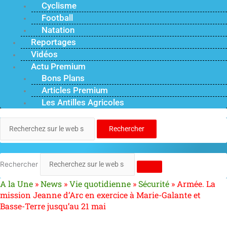
Cyclisme
Football
Natation
Reportages
Vidéos
Actu Premium
Bons Plans
Articles Premium
Les Antilles Agricoles
Rechercher
Rechercher
A la Une
»
News
»
Vie quotidienne
»
Sécurité
»
Armée. La
mission Jeanne d’Arc en exercice à Marie-Galante et
Basse-Terre jusqu’au 21 mai