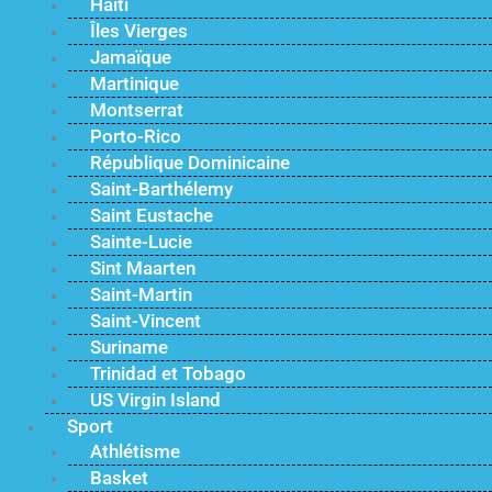
Haïti
Îles Vierges
Jamaïque
Martinique
Montserrat
Porto-Rico
République Dominicaine
Saint-Barthélemy
Saint Eustache
Sainte-Lucie
Sint Maarten
Saint-Martin
Saint-Vincent
Suriname
Trinidad et Tobago
US Virgin Island
Sport
Athlétisme
Basket