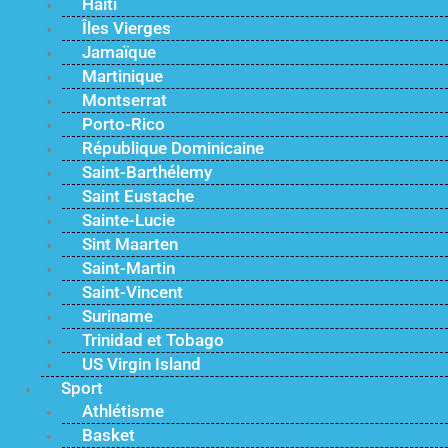
Haïti
Îles Vierges
Jamaïque
Martinique
Montserrat
Porto-Rico
République Dominicaine
Saint-Barthélemy
Saint Eustache
Sainte-Lucie
Sint Maarten
Saint-Martin
Saint-Vincent
Suriname
Trinidad et Tobago
US Virgin Island
Sport
Athlétisme
Basket