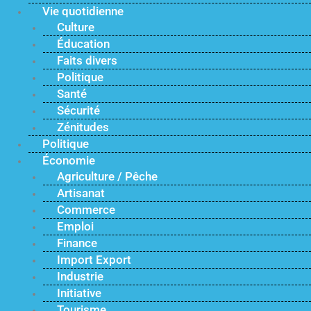
Vie quotidienne
Culture
Éducation
Faits divers
Politique
Santé
Sécurité
Zénitudes
Politique
Économie
Agriculture / Pêche
Artisanat
Commerce
Emploi
Finance
Import Export
Industrie
Initiative
Tourisme