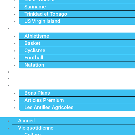
Suriname
Trinidad et Tobago
US Virgin Island
Sport
Athlétisme
Basket
Cyclisme
Football
Natation
Reportages
Vidéos
Actu Premium
Bons Plans
Articles Premium
Les Antilles Agricoles
Accueil
Vie quotidienne
Culture