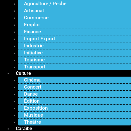
Agriculture / Pêche
Artisanat
Commerce
Emploi
Finance
Import Export
Industrie
Initiative
Tourisme
Transport
Culture
Cinéma
Concert
Danse
Édition
Exposition
Musique
Théâtre
Caraïbe