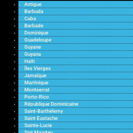
Antigue
Barbuda
Cuba
Barbade
Dominique
Guadeloupe
Guyane
Guyana
Haïti
Îles Vierges
Jamaïque
Martinique
Montserrat
Porto-Rico
République Dominicaine
Saint-Barthélemy
Saint Eustache
Sainte-Lucie
Sint Maarten