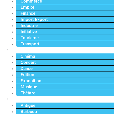
Commerce
Emploi
Finance
Import Export
Industrie
Initiative
Tourisme
Transport
Culture
Cinéma
Concert
Danse
Édition
Exposition
Musique
Théâtre
Caraïbe
Antigue
Barbuda