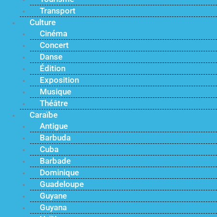
Transport
Culture
Cinéma
Concert
Danse
Édition
Exposition
Musique
Théâtre
Caraïbe
Antigue
Barbuda
Cuba
Barbade
Dominique
Guadeloupe
Guyane
Guyana