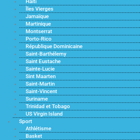
Haïti
Îles Vierges
Jamaïque
Martinique
Montserrat
Porto-Rico
République Dominicaine
Saint-Barthélemy
Saint Eustache
Sainte-Lucie
Sint Maarten
Saint-Martin
Saint-Vincent
Suriname
Trinidad et Tobago
US Virgin Island
Sport
Athlétisme
Basket