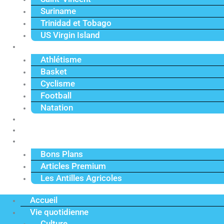
Suriname
Trinidad et Tobago
US Virgin Island
Sport
Athlétisme
Basket
Cyclisme
Football
Natation
Reportages
Vidéos
Actu Premium
Bons Plans
Articles Premium
Les Antilles Agricoles
Accueil
Vie quotidienne
Culture