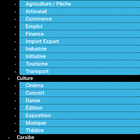
Agriculture / Pêche
Artisanat
Commerce
Emploi
Finance
Import Export
Industrie
Initiative
Tourisme
Transport
Culture
Cinéma
Concert
Danse
Édition
Exposition
Musique
Théâtre
Caraïbe