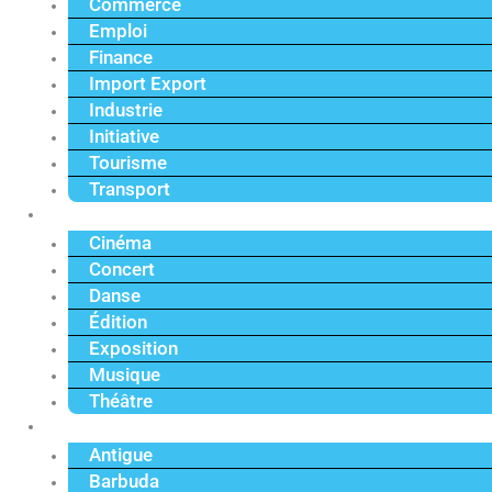
Commerce
Emploi
Finance
Import Export
Industrie
Initiative
Tourisme
Transport
Culture
Cinéma
Concert
Danse
Édition
Exposition
Musique
Théâtre
Caraïbe
Antigue
Barbuda