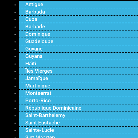
Antigue
Barbuda
Cuba
Barbade
Dominique
Guadeloupe
Guyane
Guyana
Haïti
Îles Vierges
Jamaïque
Martinique
Montserrat
Porto-Rico
République Dominicaine
Saint-Barthélemy
Saint Eustache
Sainte-Lucie
Sint Maarten