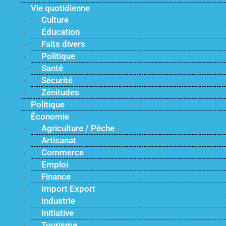
Vie quotidienne
Culture
Éducation
Faits divers
Politique
Santé
Sécurité
Zénitudes
Politique
Économie
Agriculture / Pêche
Artisanat
Commerce
Emploi
Finance
Import Export
Industrie
Initiative
Tourisme