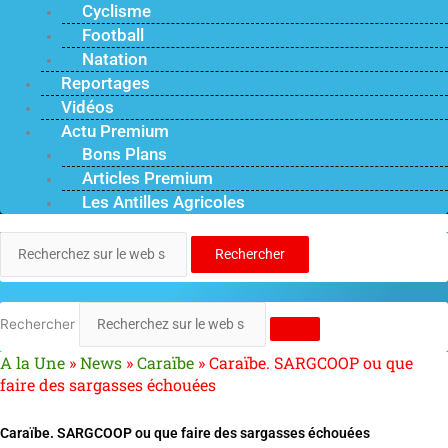
Cyclisme
Football
Natation
Reportages
Vidéos
Actu Premium
Bons Plans
Articles Premium
Les Antilles Agricoles
Rechercher
Rechercher
A la Une
»
News
»
Caraïbe
»
Caraïbe. SARGCOOP ou que
faire des sargasses échouées
Caraïbe. SARGCOOP ou que faire des sargasses échouées