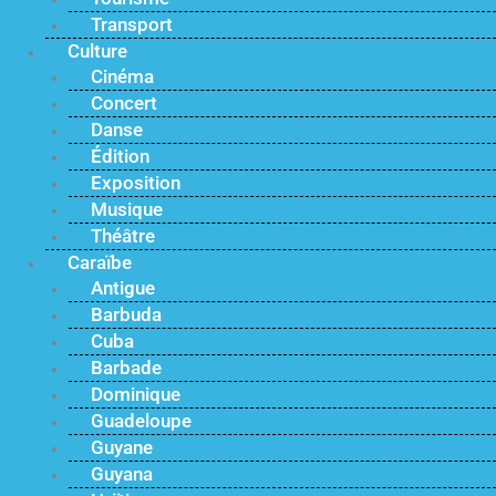
Transport
Culture
Cinéma
Concert
Danse
Édition
Exposition
Musique
Théâtre
Caraïbe
Antigue
Barbuda
Cuba
Barbade
Dominique
Guadeloupe
Guyane
Guyana