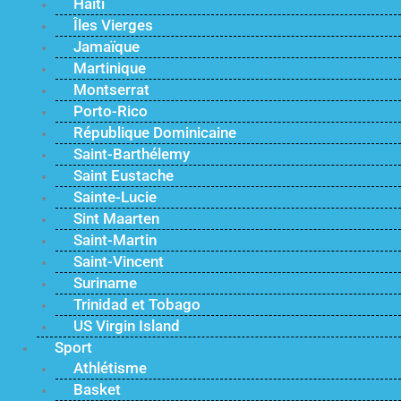
Haïti
Îles Vierges
Jamaïque
Martinique
Montserrat
Porto-Rico
République Dominicaine
Saint-Barthélemy
Saint Eustache
Sainte-Lucie
Sint Maarten
Saint-Martin
Saint-Vincent
Suriname
Trinidad et Tobago
US Virgin Island
Sport
Athlétisme
Basket