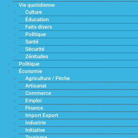
Vie quotidienne
Culture
Éducation
Faits divers
Politique
Santé
Sécurité
Zénitudes
Politique
Économie
Agriculture / Pêche
Artisanat
Commerce
Emploi
Finance
Import Export
Industrie
Initiative
Tourisme