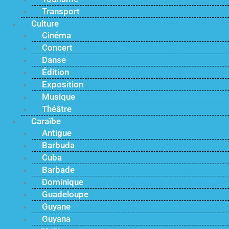
Transport
Culture
Cinéma
Concert
Danse
Édition
Exposition
Musique
Théâtre
Caraïbe
Antigue
Barbuda
Cuba
Barbade
Dominique
Guadeloupe
Guyane
Guyana