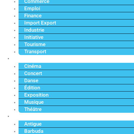
Commerce
Emploi
Finance
Import Export
Industrie
Initiative
Tourisme
Transport
Culture
Cinéma
Concert
Danse
Édition
Exposition
Musique
Théâtre
Caraïbe
Antigue
Barbuda