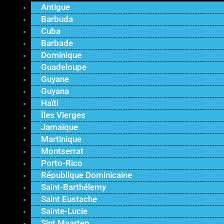
Antigue
Barbuda
Cuba
Barbade
Dominique
Guadeloupe
Guyane
Guyana
Haïti
Îles Vierges
Jamaïque
Martinique
Montserrat
Porto-Rico
République Dominicaine
Saint-Barthélemy
Saint Eustache
Sainte-Lucie
Sint Maarten