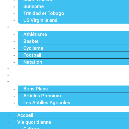
Suriname
Trinidad et Tobago
US Virgin Island
Sport
Athlétisme
Basket
Cyclisme
Football
Natation
Reportages
Vidéos
Actu Premium
Bons Plans
Articles Premium
Les Antilles Agricoles
Accueil
Vie quotidienne
Culture