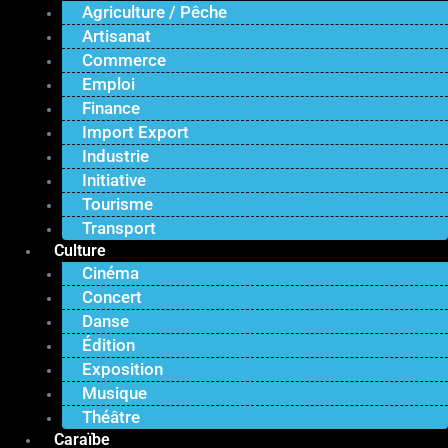
Agriculture / Pêche
Artisanat
Commerce
Emploi
Finance
Import Export
Industrie
Initiative
Tourisme
Transport
Culture
Cinéma
Concert
Danse
Édition
Exposition
Musique
Théâtre
Caraïbe