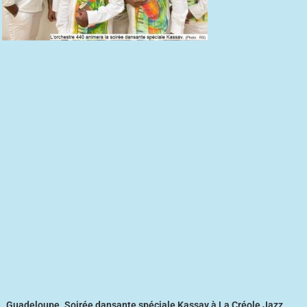
Guadeloupe. Soirée dansante spéciale Kassav à La Créole Jazz